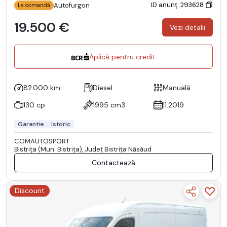
ID anunț: 293628
Autofurgon
La comandă
19.500 €
Vezi detalii
Aplică pentru credit
82.000 km
Diesel
Manuală
130 cp
1995 cm3
11.2019
Garantie
Istoric
COMAUTOSPORT
Bistriţa (Mun. Bistriţa), Județ Bistriţa Năsăud
Contactează
Discount