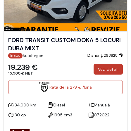
FORD TRANSIT CUSTOM DOKA 5 LOCURI
DUBA MIXT
ID anunț: 298828
Autofurgon
În stoc
19.239 €
Vezi detalii
15.900 € NET
Rată de la 279 € /lună
134.000 km
Diesel
Manuală
130 cp
1995 cm3
07.2022