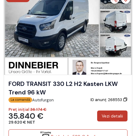
FORD TRANSIT 330 L2 H2 Kasten LKW
Trend 96 kW
ID anunț: 268553
Autofurgon
La comandă
Preț inițial
36.174 €
35.840 €
Vezi detalii
29.620 € NET