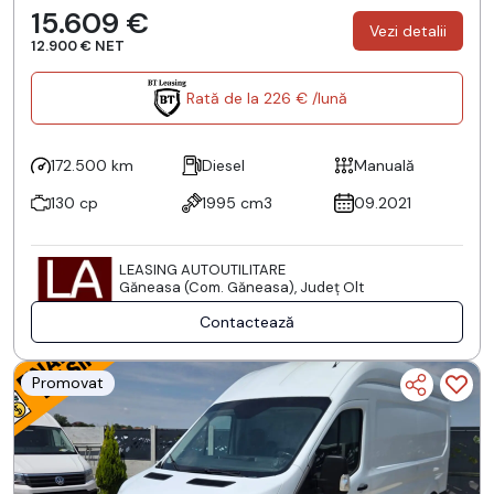
15.609 €
Vezi detalii
12.900 € NET
Rată de la 226 € /lună
172.500 km
Diesel
Manuală
130 cp
1995 cm3
09.2021
LEASING AUTOUTILITARE
Găneasa (Com. Găneasa), Județ Olt
Contactează
Promovat