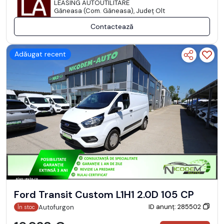
LEASING AUTOUTILITARE
Găneasa (Com. Găneasa), Județ Olt
Contactează
Adăugat recent
Ford Transit Custom L1H1 2.0D 105 CP
ID anunț: 285502
Autofurgon
În stoc