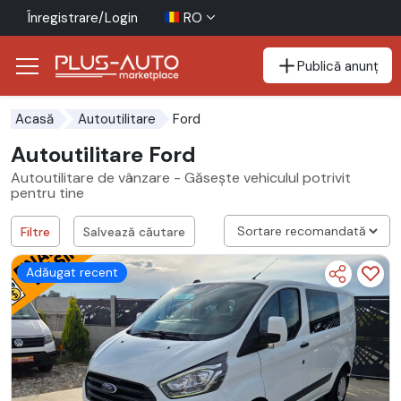
Înregistrare/Login
RO
Publică anunț
Mergi direct la butonul de accesibilitate
Mergi direct la conținutul principal
Ford
Acasă
Autoutilitare
Autoutilitare Ford
Autoutilitare de vânzare - Găsește vehiculul potrivit
pentru tine
Filtre
Salvează căutare
Adăugat recent