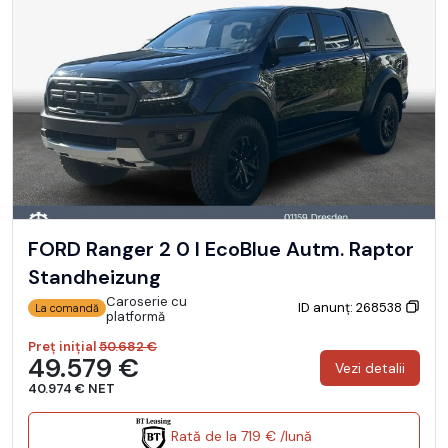
FORD Ranger 2 0 l EcoBlue Autm. Raptor
Standheizung
Caroserie cu
ID anunț: 268538
La comandă
platformă
Preț inițial
50.682 €
49.579 €
Vezi detalii
40.974 € NET
Rată de la 719 € /lună