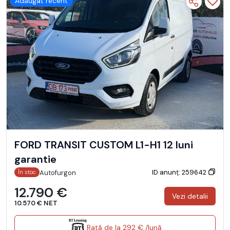
Adăugat recent
FORD TRANSIT CUSTOM L1-H1 12 luni
garantie
ID anunț: 259642
Autofurgon
În stoc
12.790 €
Vezi detalii
10.570 € NET
Rată de la 292 € /lună