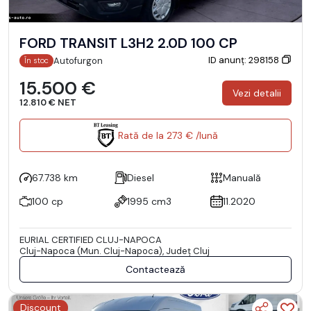
FORD TRANSIT L3H2 2.0D 100 CP
ID anunț: 298158
Autofurgon
În stoc
15.500 €
Vezi detalii
12.810 € NET
Rată de la 273 € /lună
67.738 km
Diesel
Manuală
100 cp
1995 cm3
11.2020
EURIAL CERTIFIED CLUJ-NAPOCA
Cluj-Napoca (Mun. Cluj-Napoca), Județ Cluj
Contactează
Discount