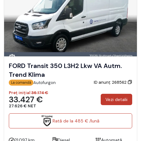
FORD Transit 350 L3H2 Lkw VA Autm.
Trend Klima
ID anunț: 268562
Autofurgon
La comandă
Preț inițial
36.174 €
33.427 €
Vezi detalii
27.626 € NET
Rată de la 485 € /lună
21.097 km
Diesel
Automată