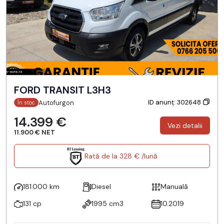
FORD TRANSIT L3H3
ID anunț: 302648
Autofurgon
În stoc
14.399 €
Vezi detalii
11.900 € NET
Rată de la 328 € /lună
181.000 km
Diesel
Manuală
131 cp
1995 cm3
10.2019