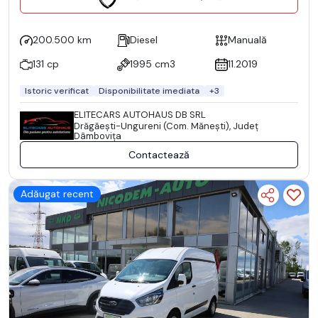
200.500 km
Diesel
Manuală
131 cp
1995 cm3
11.2019
Istoric verificat
Disponibilitate imediata
+3
ELITECARS AUTOHAUS DB SRL
Drăgăeşti-Ungureni (Com. Măneşti), Județ
Dâmboviţa
Contactează
Adăugat recent