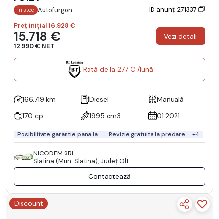
ID anunț: 271337
Autofurgon
În stoc
Preț inițial
16.928 €
15.718 €
Vezi detalii
12.990 € NET
Rată de la 277 € /lună
166.719 km
Diesel
Manuală
170 cp
1995 cm3
01.2021
Posibilitate garantie pana la...
Revizie gratuita la predare
+4
NICODEM SRL
Slatina (Mun. Slatina), Județ Olt
Contactează
Discount