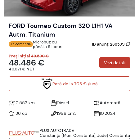
FORD Tourneo Custom 320 L1H1 VA
Autm. Titanium
Microbuz cu
ID anunț: 268539
La comandă
până la 9 locuri
Preț inițial
49.590 €
48.486 €
Vezi detalii
40.071 € NET
Rată de la 703 € /lună
10.552 km
Diesel
Automată
136 cp
1996 cm3
10.2024
PLUS AUTOTRADE
Constanţa (Mun. Constanţa), Județ Constanţa