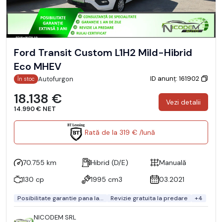
Ford Transit Custom L1H2 Mild-Hibrid
Eco MHEV
ID anunț: 161902
Autofurgon
În stoc
18.138 €
Vezi detalii
14.990 € NET
Rată de la 319 € /lună
70.755 km
Hibrid (D/E)
Manuală
130 cp
1995 cm3
03.2021
Posibilitate garantie pana la...
Revizie gratuita la predare
+4
NICODEM SRL