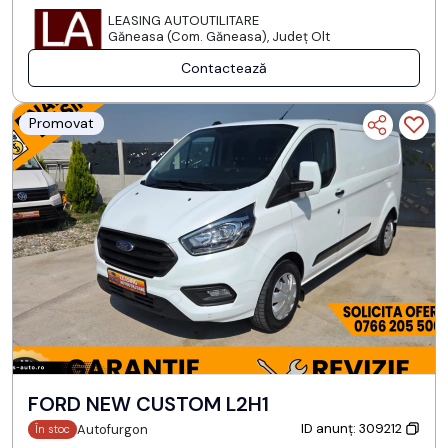
LEASING AUTOUTILITARE
Găneasa (Com. Găneasa), Județ Olt
Contactează
Promovat
FORD NEW CUSTOM L2H1
ID anunț: 309212
Autofurgon
În stoc