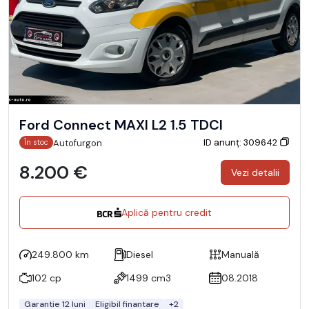
Ford Connect MAXI L2 1.5 TDCI
ID anunț: 309642
Autofurgon
În stoc
8.200 €
Vezi detalii
Aplică pentru credit
249.800 km
Diesel
Manuală
102 cp
1499 cm3
08.2018
Garantie 12 luni
Eligibil finantare
+2