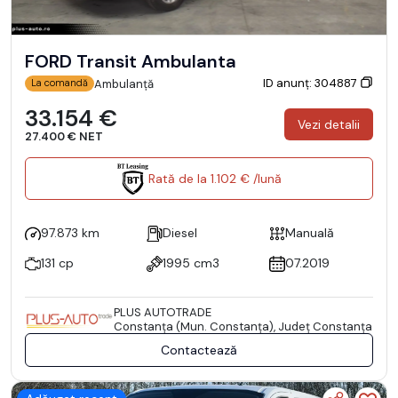
FORD Transit Ambulanta
ID anunț: 304887
Ambulanță
La comandă
33.154 €
Vezi detalii
27.400 € NET
Rată de la 1.102 € /lună
97.873 km
Diesel
Manuală
131 cp
1995 cm3
07.2019
PLUS AUTOTRADE
Constanţa (Mun. Constanţa), Județ Constanţa
Contactează