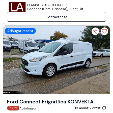
LEASING AUTOUTILITARE
Găneasa (Com. Găneasa), Județ Olt
Contactează
Adăugat recent
Ford Connect Frigorifica KONVEKTA
ID anunț: 272299
Autofurgon
În stoc