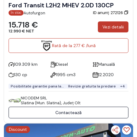
Ford Transit L2H2 MHEV 2.0D 130CP
ID anunț: 272126
Autofurgon
În stoc
15.718 €
Vezi detalii
12.990 € NET
Rată de la 277 € /lună
109.309 km
Diesel
Manuală
130 cp
1995 cm3
12.2020
Posibilitate garantie pana la...
Revizie gratuita la predare
+4
NICODEM SRL
Slatina (Mun. Slatina), Județ Olt
Contactează
Discount