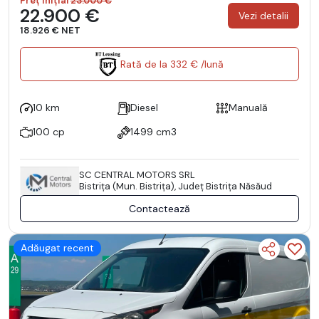
Preț inițial
23.000 €
22.900 €
Vezi detalii
18.926 € NET
Rată de la 332 € /lună
10 km
Diesel
Manuală
100 cp
1499 cm3
SC CENTRAL MOTORS SRL
Bistriţa (Mun. Bistriţa), Județ Bistriţa Năsăud
Contactează
Adăugat recent