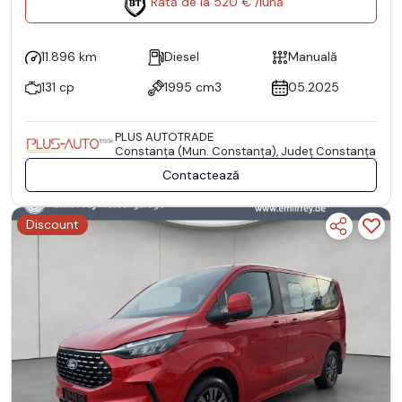
Rată de la 520 € /lună
11.896 km
Diesel
Manuală
131 cp
1995 cm3
05.2025
PLUS AUTOTRADE
Constanţa (Mun. Constanţa), Județ Constanţa
Contactează
Discount