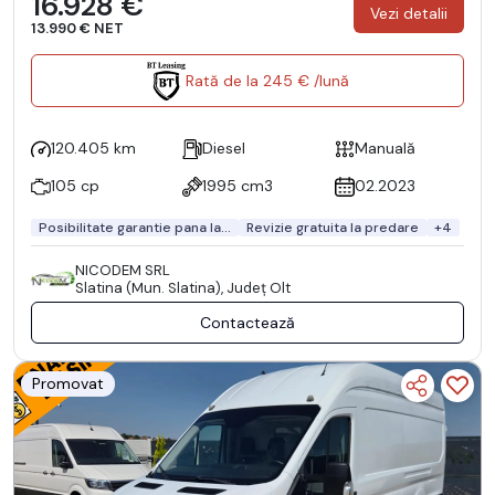
16.928 €
Vezi detalii
13.990 € NET
Rată de la 245 € /lună
120.405 km
Diesel
Manuală
105 cp
1995 cm3
02.2023
Posibilitate garantie pana la...
Revizie gratuita la predare
+4
NICODEM SRL
Slatina (Mun. Slatina), Județ Olt
Contactează
Promovat