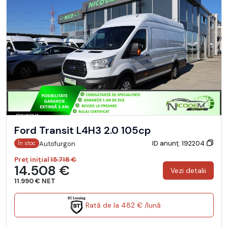
Ford Transit L4H3 2.0 105cp
ID anunț: 192204
Autofurgon
În stoc
Preț inițial
15.718 €
14.508 €
Vezi detalii
11.990 € NET
Rată de la 482 € /lună