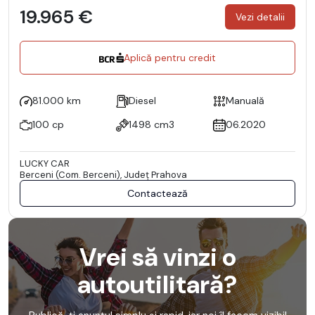
19.965 €
Vezi detalii
Aplică pentru credit
81.000 km
Diesel
Manuală
100 cp
1498 cm3
06.2020
LUCKY CAR
Berceni (Com. Berceni), Județ Prahova
Contactează
Vrei să vinzi o
autoutilitară?