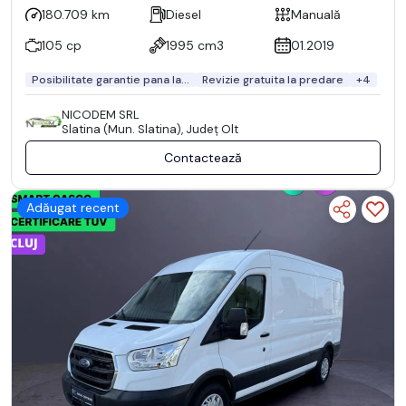
180.709 km
Diesel
Manuală
105 cp
1995 cm3
01.2019
Posibilitate garantie pana la...
Revizie gratuita la predare
+4
NICODEM SRL
Slatina (Mun. Slatina), Județ Olt
Contactează
Adăugat recent