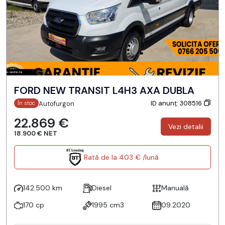
FORD NEW TRANSIT L4H3 AXA DUBLA
ID anunț: 308516
Autofurgon
În stoc
22.869 €
Vezi detalii
18.900 € NET
Rată de la 403 € /lună
142.500 km
Diesel
Manuală
170 cp
1995 cm3
09.2020