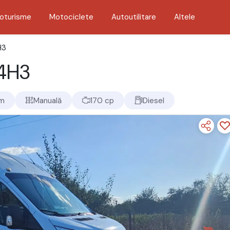
oturisme
Motociclete
Autoutilitare
Altele
H3
L4H3
km
Manuală
170 cp
Diesel