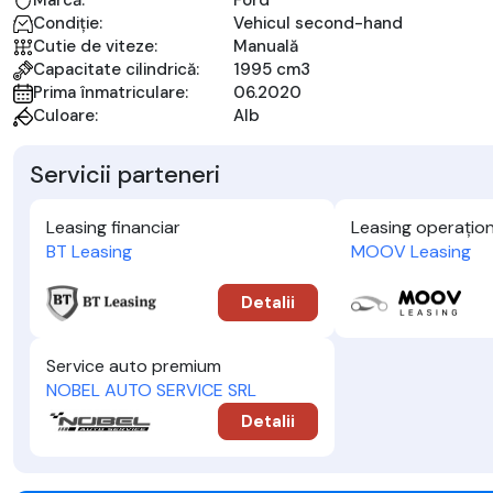
Marcă:
Ford
Condiție:
Vehicul second-hand
Cutie de viteze:
Manuală
Capacitate cilindrică:
1995 cm3
Prima înmatriculare:
06.2020
Culoare:
Alb
Servicii parteneri
Leasing financiar
Leasing operațion
BT Leasing
MOOV Leasing
Detalii
Service auto premium
NOBEL AUTO SERVICE SRL
Detalii