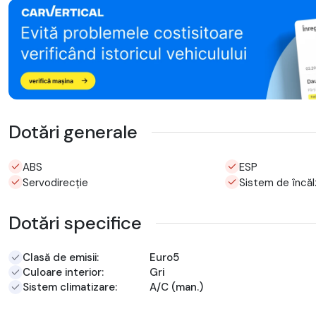
Dotări generale
ABS
ESP
Servodirecție
Sistem de încălz
Dotări specifice
Clasă de emisii:
Euro5
Culoare interior:
Gri
Sistem climatizare:
A/C (man.)