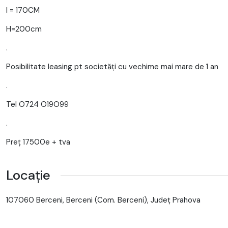
l = 170CM
H=200cm
.
Posibilitate leasing pt societăți cu vechime mai mare de 1 an
.
Tel O724 O19O99
.
Preț 17500e + tva
Locație
107060 Berceni, Berceni (Com. Berceni), Județ Prahova