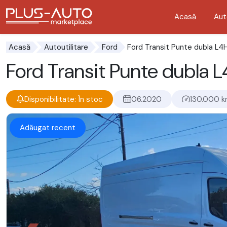
Acasă
Aut
Mergi direct la butonul de accesibilitate
Mergi direct la conținutul principal
Ford Transit Punte dubla L4
Acasă
Autoutilitare
Ford
Ford Transit Punte dubla 
Disponibilitate: În stoc
06.2020
130.000 
Adăugat recent