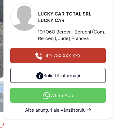
LUCKY CAR TOTAL SRL
LUCKY CAR
107060 Berceni, Berceni (Com.
Berceni), Județ Prahova
+40 7XX XXX XXX
Solicită informații
WhatsApp
Alte anunțuri ale vânzătorului
ă