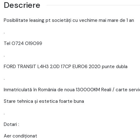
Descriere
Posibilitate leasing pt societăți cu vechime mai mare de 1 an
.
Tel O724 O19O99
.
FORD TRANSIT L4H3 2.0D 17CP EURO6 2020 punte dubla
.
Inmatriculată în România de noua 130000KM Reali / carte serv
Stare tehnica și estetica foarte buna
.
Dotari :
Aer condiționat