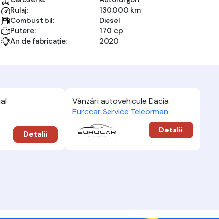
Caroserie:
Autofurgon
Rulaj:
130.000 km
Combustibil:
Diesel
Putere:
170 cp
An de fabricație:
2020
al
Vânzări autovehicule Dacia
Eurocar Service Teleorman
Detalii
Detalii