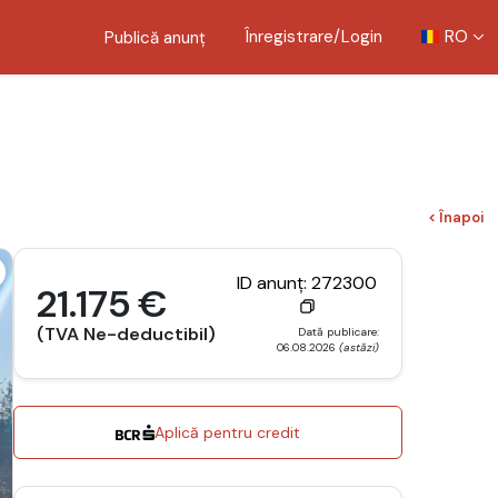
Înregistrare/Login
RO
Publică anunț
< Înapoi
ID anunț: 272300
21.175 €
(TVA Ne-deductibil)
Dată publicare:
06.08.2026
(astăzi)
Aplică pentru credit