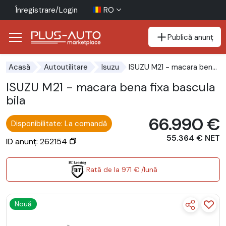
Înregistrare/Login
RO
Publică anunț
Mergi direct la butonul de accesibilitate
Mergi direct la conținutul principal
ISUZU M21 - macara bena fixa basculabila
Acasă
Autoutilitare
Isuzu
ISUZU M21 - macara bena fixa bascula
bila
66.990 €
Disponibilitate: La comandă
55.364 € NET
ID anunț: 262154
Rată de la 971 € /lună
Nouă