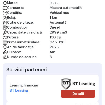
Marcă:
Isuzu
Caroserie:
Macara automobilă
Condiție:
Vehicul nou
Rulaj:
1 km
Cutie de viteze:
Automată
Combustibil:
Diesel
Capacitate cilindrică:
2999 cm3
Putere:
150 cp
Prima înmatriculare:
04.2026
An de fabricație:
2026
Culoare:
Alb
Număr de scaune:
3
Servicii parteneri
Leasing financiar
BT Leasing
Detalii