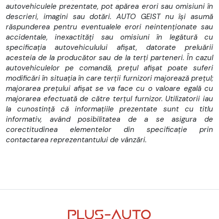
- Transport auto
autovehiculele prezentate, pot apărea erori sau omisiuni în
descrieri, imagini sau dotări. AUTO GEIST nu își asumă
Carosarea se poate face direct din uzina sau se poate face
răspunderea pentru eventualele erori neintenționate sau
carosare personalizata la carosierii nostri parteneri din
accidentale, inexactități sau omisiuni în legătură cu
Romania
specificația autovehiculului afișat, datorate preluării
Finantare LEASING avantajoasa
acesteia de la producător sau de la terți parteneri. În cazul
autovehiculelor pe comandă, prețul afișat poate suferi
Listă Dotări Tehnice și de Siguranță
modificări în situația în care terții furnizori majorează prețul;
majorarea prețului afișat se va face cu o valoare egală cu
Frână de motor
majorarea efectuată de către terțul furnizor. Utilizatorii iau
la cunostință că informațiile prezentate sunt cu titlu
Sistem de tratare a emisiilor EGR-DPD - SCR
informativ, având posibilitatea de a se asigura de
Display MID 7"
corectitudinea elementelor din specificație prin
contactarea reprezentantului de vânzări.
Oglinzi retrovizoare electrice și încălzite
Ștergătoare de faruri
Aer condiționat manual
Frână de parcare electrică