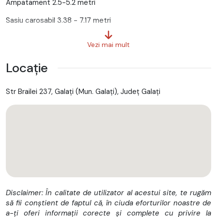
Ampatament 2.5-5.2 metri
Sasiu carosabil 3.38 - 7.17 metri
PRET NET de la 33 990
Vezi mai mult
GARANTIE 2 ani fara limita de km
Locație
Carosari disponibile:
Str Brailei 237, Galaţi (Mun. Galaţi), Județ Galaţi
- Prelata clasica sau cu laterale culisante
- Box marfuri generale
- Box frigorific
- Bena fixa
- Bena basculabila pe priza putere sau electric
- Macara + bena fixa sau bena basculabila
Disclaimer: În calitate de utilizator al acestui site, te rugăm
- Hooklift
să fii conștient de faptul că, în ciuda eforturilor noastre de
a-ți oferi informații corecte și complete cu privire la