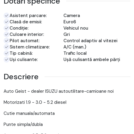
Dotări specifice
Asistent parcare:
Camera
Clasă de emisii:
Euro6
Condiție:
Vehicul nou
Culoare interior:
Gri
Pilot automat:
Control adaptiv al vitezei
Sistem climatizare:
A/C (man.)
Tip cabină:
Trafic local
Uși culisante:
Ușă culisantă ambele părți
Descriere
Auto Geist - dealer ISUZU autoutilitare-camioane noi
Motorizati 1.9 - 3.0 - 5.2 diesel
Cutie manuala/automata
Punte simpla/dubla