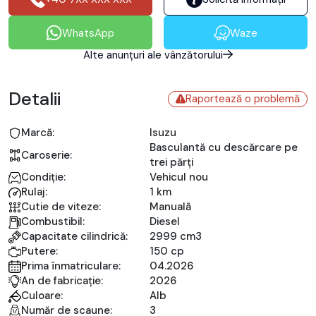
WhatsApp
Waze
Alte anunțuri ale vânzătorului
Detalii
Raportează o problemă
Marcă:
Isuzu
Basculantă cu descărcare pe
Caroserie:
trei părți
Condiție:
Vehicul nou
Rulaj:
1 km
Cutie de viteze:
Manuală
Combustibil:
Diesel
Capacitate cilindrică:
2999 cm3
Putere:
150 cp
Prima înmatriculare:
04.2026
An de fabricație:
2026
Culoare:
Alb
Număr de scaune:
3