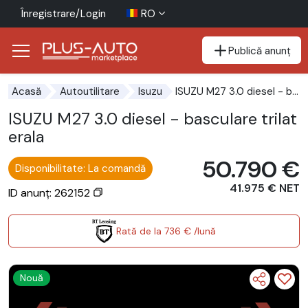
Înregistrare/Login
RO
Publică anunț
Mergi direct la butonul de accesibilitate
Mergi direct la conținutul principal
ISUZU M27 3.0 diesel - basculare trilaterala
Acasă
Autoutilitare
Isuzu
ISUZU M27 3.0 diesel - basculare trilat
erala
50.790 €
Disponibilitate: La comandă
41.975 € NET
ID anunț: 262152
Rată de la 736 € /lună
Nouă