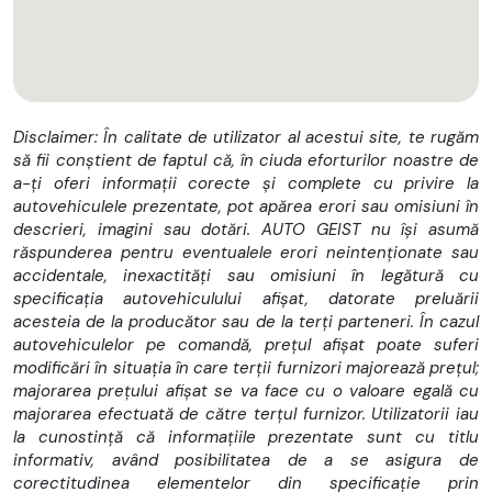
- Bena fixa
- Bena basculabila pe priza putere sau electric
- Macara + bena fixa sau bena basculabila
Disclaimer: În calitate de utilizator al acestui site, te rugăm
- Hooklift
să fii conștient de faptul că, în ciuda eforturilor noastre de
a-ți oferi informații corecte și complete cu privire la
- Transport auto
autovehiculele prezentate, pot apărea erori sau omisiuni în
descrieri, imagini sau dotări. AUTO GEIST nu își asumă
Carosarea se poate face direct din uzina sau se poate face
răspunderea pentru eventualele erori neintenționate sau
carosare personalizata la carosierii nostri parteneri din
accidentale, inexactități sau omisiuni în legătură cu
Romania
specificația autovehiculului afișat, datorate preluării
Finantare LEASING avantajoasa
acesteia de la producător sau de la terți parteneri. În cazul
autovehiculelor pe comandă, prețul afișat poate suferi
Listă Dotări Tehnice și de Siguranță
modificări în situația în care terții furnizori majorează prețul;
majorarea prețului afișat se va face cu o valoare egală cu
Frână de motor
majorarea efectuată de către terțul furnizor. Utilizatorii iau
la cunostință că informațiile prezentate sunt cu titlu
Sistem de tratare a emisiilor EGR-DPD - SCR
informativ, având posibilitatea de a se asigura de
Display MID 7"
corectitudinea elementelor din specificație prin