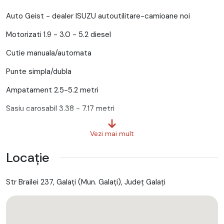
Auto Geist - dealer ISUZU autoutilitare-camioane noi
Motorizati 1.9 - 3.0 - 5.2 diesel
Cutie manuala/automata
Punte simpla/dubla
Ampatament 2.5-5.2 metri
Sasiu carosabil 3.38 - 7.17 metri
PRET NET de la 33 990
Vezi mai mult
GARANTIE 2 ani fara limita de km
Locație
Carosari disponibile:
Str Brailei 237, Galaţi (Mun. Galaţi), Județ Galaţi
- Prelata clasica sau cu laterale culisante
- Box marfuri generale
- Box frigorific