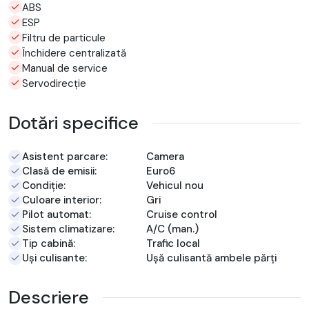
ABS
ESP
Filtru de particule
Închidere centralizată
Manual de service
Servodirecție
Dotări specifice
Asistent parcare:
Camera
Clasă de emisii:
Euro6
Condiție:
Vehicul nou
Culoare interior:
Gri
Pilot automat:
Cruise control
Sistem climatizare:
A/C (man.)
Tip cabină:
Trafic local
Uși culisante:
Ușă culisantă ambele părți
Descriere