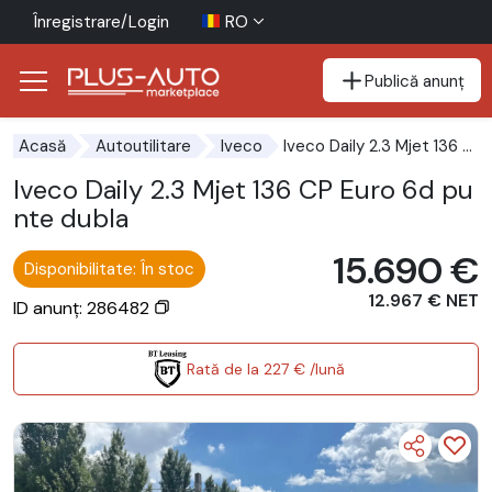
Înregistrare/Login
RO
Publică anunț
Mergi direct la butonul de accesibilitate
Mergi direct la conținutul principal
Iveco Daily 2.3 Mjet 136 CP Euro 6d punte dubla
Acasă
Autoutilitare
Iveco
Iveco Daily 2.3 Mjet 136 CP Euro 6d pu
nte dubla
15.690 €
Disponibilitate: În stoc
12.967 € NET
ID anunț: 286482
Rată de la 227 € /lună