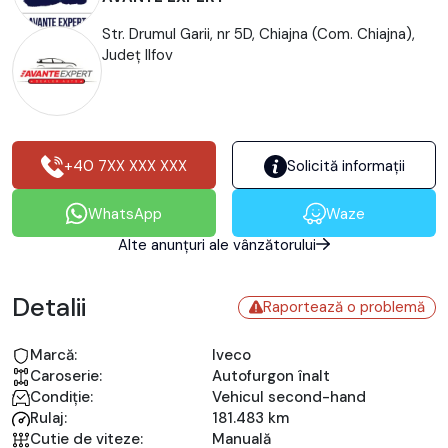
Str. Drumul Garii, nr 5D, Chiajna (Com. Chiajna),
Județ Ilfov
+40 7XX XXX XXX
Solicită informații
WhatsApp
Waze
Alte anunțuri ale vânzătorului
Detalii
Raportează o problemă
Marcă:
Iveco
Caroserie:
Autofurgon înalt
Condiție:
Vehicul second-hand
Rulaj:
181.483 km
Cutie de viteze:
Manuală