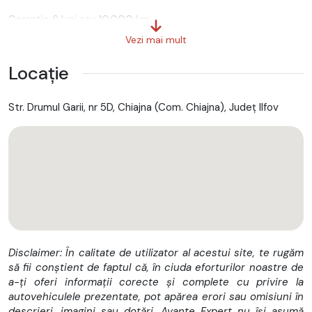
Garantie 6 luni sau 10.000 km.
Vezi mai mult
Garantia se poate extinde pana la 3 ani fara limita de km -
implica un mic cost suplimentar. Intreaba dealerul pentru mai
Locație
multe detalii!
Auto se poate finanta atat pentru persoane fizice cat si
Str. Drumul Garii, nr 5D, Chiajna (Com. Chiajna), Județ Ilfov
pentru persoane juridice.
Spațiu Încărcare (Interior):
Lungime: ~ 3.60 m
Înălțime: ~ 1.90 mm
Lățime: ~1.73 mm
Disclaimer: În calitate de utilizator al acestui site, te rugăm
Volum: 12 mc
să fii conștient de faptul că, în ciuda eforturilor noastre de
a-ți oferi informații corecte și complete cu privire la
Principalele dotari(selectie):
autovehiculele prezentate, pot apărea erori sau omisiuni în
- Aer conditionat
descrieri, imagini sau dotări. Avante Expert nu își asumă