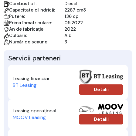
Combustibil:
Diesel
Capacitate cilindrică:
2287 cm3
Putere:
136 cp
Prima înmatriculare:
05.2022
An de fabricație:
2022
Culoare:
Alb
Număr de scaune:
3
Servicii parteneri
Leasing financiar
BT Leasing
Detalii
Leasing operațional
MOOV Leasing
Detalii