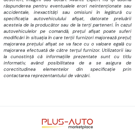
răspunderea pentru eventualele erori neintenționate sau
- Scaun cu suspensie reglabia
accidentale, inexactități sau omisiuni în legătură cu
specificația autovehiculului afișat, datorate preluării
- Punte dubla
acesteia de la producător sau de la terți parteneri. În cazul
autovehiculelor pe comandă, prețul afișat poate suferi
- Radio cu port USB si bluetooth
modificări în situația în care terții furnizori majorează prețul;
- Comenzi multimedia pe coloana de directie
majorarea prețului afișat se va face cu o valoare egală cu
majorarea efectuată de către terțul furnizor. Utilizatorii iau
- Servodirectie cu functie City
la cunostință că informațiile prezentate sunt cu titlu
informativ, având posibilitatea de a se asigura de
- Senzori de parcare anteriori si posteriori
corectitudinea elementelor din specificație prin
contactarea reprezentantului de vânzări.
- Coloana directie reglabila pe inaltime
- Scaun sofer reglabil pe inaltime si inclinare sezut
- Cotiera sofer
- Oglinzi laterale cu reglaj electric si sistem de incalzire
- Torpedou cu sistem de racire
- Airbaguri frontale