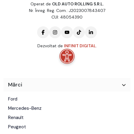
Operat de
OLD AUTO ROLLING S.R.L.
- Geamuri cu actionare electrica
Nr. Înreg. Reg. Com.: J2023007843407
CUI: 48054390
- ABS+ESP
- Computer de bord
- ABS + ESP
Dezvoltat de
INFINIT DIGITAL
.
- Bancheta anterioara pentru 2 pasageri
Mărci
Ford
Mercedes-Benz
Renault
Peugeot