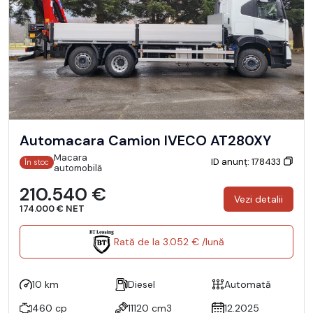
Automacara Camion IVECO AT280XY
Macara
ID anunț: 178433
În stoc
automobilă
210.540 €
Vezi detalii
174.000 € NET
Rată de la 3.052 € /lună
10 km
Diesel
Automată
460 cp
11120 cm3
12.2025