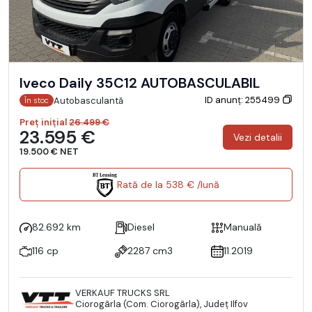
Iveco Daily 35C12 AUTOBASCULABIL
ID anunț: 255499
Autobasculantă
În stoc
Preț inițial
26.499 €
23.595 €
Vezi detalii
19.500 € NET
Rată de la 538 € /lună
82.692 km
Diesel
Manuală
116 cp
2287 cm3
11.2019
VERKAUF TRUCKS SRL
Ciorogârla (Com. Ciorogârla), Județ Ilfov