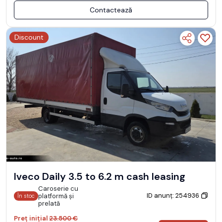
Contactează
Discount
Iveco Daily 3.5 to 6.2 m cash leasing
Caroserie cu
ID anunț: 254936
platformă și
În stoc
prelată
Preț inițial
23.500 €