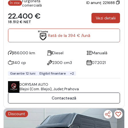
Furgonetă
ID anunț: 221688
În stoc
comercială
22.400 €
Vezi detalii
18.512 € NET
Rată de la 394 € /lună
186.000 km
Diesel
Manuală
140 cp
2300 cm3
07.2021
Garantie 12 luni
Eligibil finantare
+2
DORYSAM AUTO
Blejoi (Com. Blejoi), Județ Prahova
Contactează
Discount