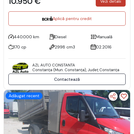
10.950 €
Vezi detalii
Aplică pentru credit
440.000 km
Diesel
Manuală
170 cp
2998 cm3
02.2016
AZL AUTO CONSTANTA
Constanţa (Mun. Constanţa), Județ Constanţa
Contactează
Adăugat recent