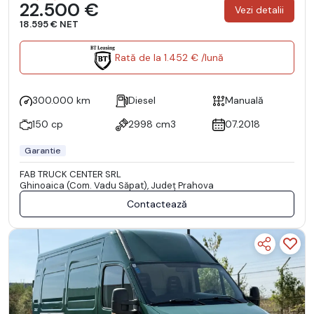
22.500 €
Vezi detalii
18.595 € NET
Rată de la 1.452 € /lună
300.000 km
Diesel
Manuală
150 cp
2998 cm3
07.2018
Garantie
FAB TRUCK CENTER SRL
Ghinoaica (Com. Vadu Săpat), Județ Prahova
Contactează