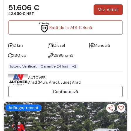
51.606 €
Vezi detalii
42.650 € NET
Rată de la 748 € /lună
2 km
Diesel
Manuală
180 cp
2998 cm3
Istoric Verificat
Garantie 24 luni
+2
AUTOVEB
Arad (Mun. Arad), Județ Arad
Contactează
Adăugat recent