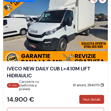
IVECO NEW DAILY CUB L=4.10M LIFT
HIDRAULIC
Caroserie cu
ID anunț: 284070
platformă și
În stoc
prelată
14.900 €
Vezi detalii