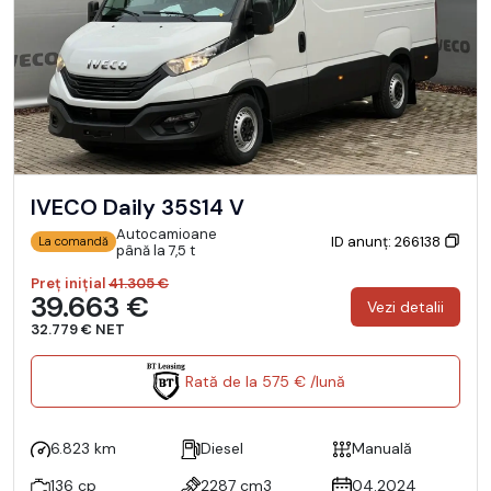
IVECO Daily 35S14 V
Autocamioane
ID anunț: 266138
La comandă
până la 7,5 t
Preț inițial
41.305 €
39.663 €
Vezi detalii
32.779 € NET
Rată de la 575 € /lună
6.823 km
Diesel
Manuală
136 cp
2287 cm3
04.2024