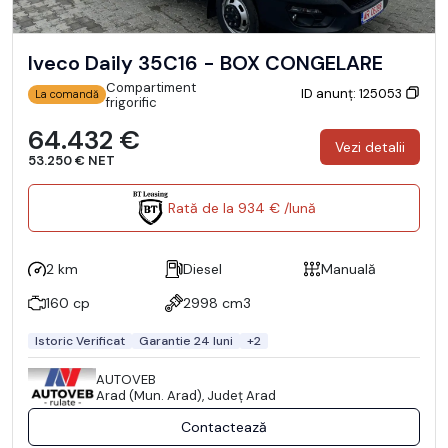
Iveco Daily 35C16 - BOX CONGELARE
Compartiment
ID anunț: 125053
La comandă
frigorific
64.432 €
Vezi detalii
53.250 € NET
Rată de la 934 € /lună
2 km
Diesel
Manuală
160 cp
2998 cm3
Istoric Verificat
Garantie 24 luni
+2
AUTOVEB
Arad (Mun. Arad), Județ Arad
Contactează