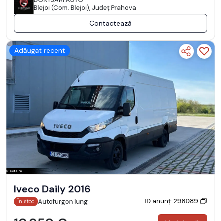
Blejoi (Com. Blejoi), Județ Prahova
Contactează
Adăugat recent
Iveco Daily 2016
ID anunț: 298089
Autofurgon lung
În stoc