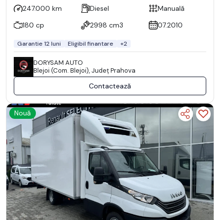
247.000 km
Diesel
Manuală
180 cp
2998 cm3
07.2010
Garantie 12 luni
Eligibil finantare
+2
DORYSAM AUTO
Blejoi (Com. Blejoi), Județ Prahova
Contactează
Nouă