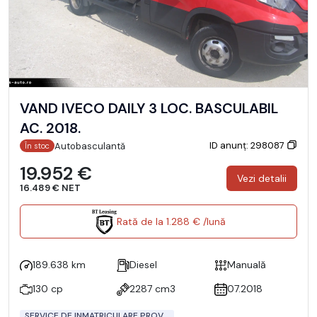
VAND IVECO DAILY 3 LOC. BASCULABIL
AC. 2018.
ID anunț: 298087
Autobasculantă
În stoc
19.952 €
Vezi detalii
16.489 € NET
Rată de la 1.288 € /lună
189.638 km
Diesel
Manuală
130 cp
2287 cm3
07.2018
SERVICE DE INMATRICULARE PROV...