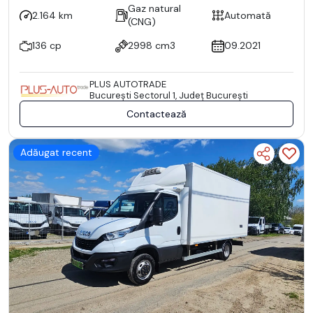
Gaz natural
2.164 km
Automată
(CNG)
136 cp
2998 cm3
09.2021
PLUS AUTOTRADE
Bucureşti Sectorul 1, Județ București
Contactează
Adăugat recent