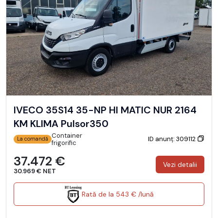
IVECO 35S14 35-NP HI MATIC NUR 2164
KM KLIMA Pulsor350
Container
ID anunț: 309112
La comandă
frigorific
37.472 €
Vezi detalii
30.969 € NET
Rată de la 543 € /lună