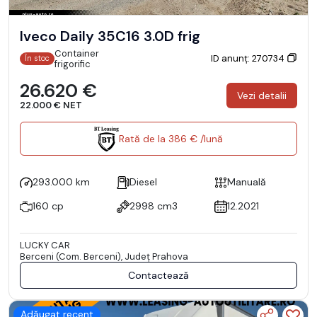
Iveco Daily 35C16 3.0D frig
Container
ID anunț: 270734
În stoc
frigorific
26.620 €
Vezi detalii
22.000 € NET
Rată de la 386 € /lună
293.000 km
Diesel
Manuală
160 cp
2998 cm3
12.2021
LUCKY CAR
Berceni (Com. Berceni), Județ Prahova
Contactează
Adăugat recent