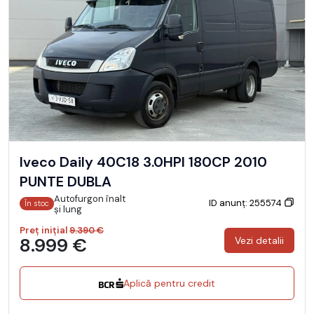
Iveco Daily 40C18 3.0HPI 180CP 2010
PUNTE DUBLA
Autofurgon înalt
ID anunț: 255574
În stoc
și lung
Preț inițial
9.390 €
8.999 €
Vezi detalii
Aplică pentru credit