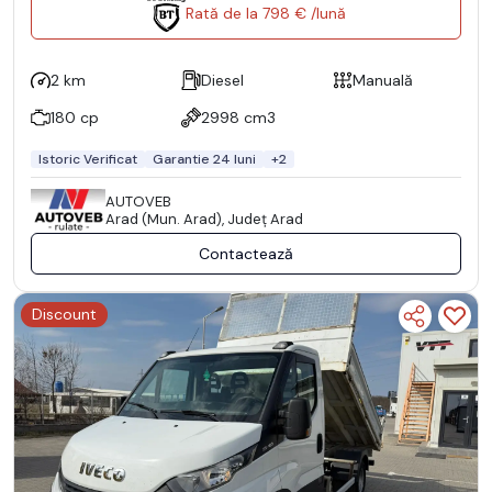
Rată de la 798 € /lună
2 km
Diesel
Manuală
180 cp
2998 cm3
Istoric Verificat
Garantie 24 luni
+2
AUTOVEB
Arad (Mun. Arad), Județ Arad
Contactează
Discount