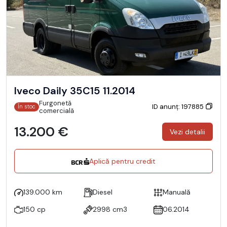
Iveco Daily 35C15 11.2014
Furgonetă
ID anunț: 197885
În stoc
comercială
13.200 €
Vezi detalii
Aplică pentru credit
139.000 km
Diesel
Manuală
150 cp
2998 cm3
06.2014