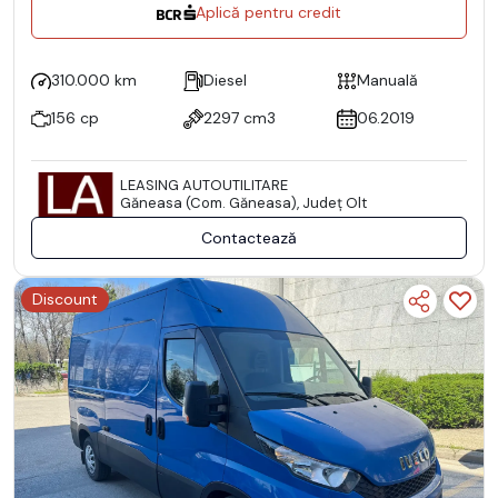
Aplică pentru credit
310.000 km
Diesel
Manuală
156 cp
2297 cm3
06.2019
LEASING AUTOUTILITARE
Găneasa (Com. Găneasa), Județ Olt
Contactează
Discount