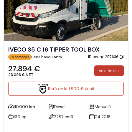
IVECO 35 C 16 TIPPER TOOL BOX
ID anunț: 257636
Benă basculantă
La comandă
27.894 €
Vezi detalii
23.053 € NET
Rată de la 1.800 € /lună
110.000 km
Diesel
Manuală
160 cp
2287 cm3
04.2018