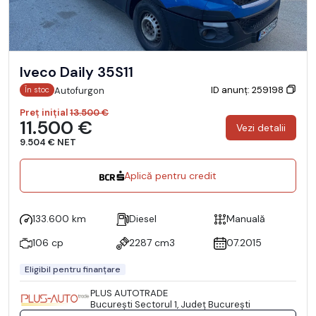
Iveco Daily 35S11
ID anunț: 259198
Autofurgon
În stoc
Preț inițial
13.500 €
11.500 €
Vezi detalii
9.504 € NET
Aplică pentru credit
133.600 km
Diesel
Manuală
106 cp
2287 cm3
07.2015
Eligibil pentru finanțare
PLUS AUTOTRADE
Bucureşti Sectorul 1, Județ București