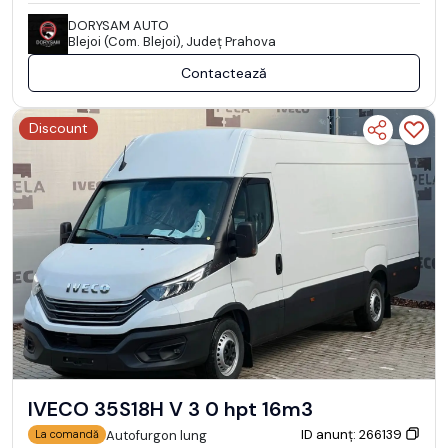
DORYSAM AUTO
Blejoi (Com. Blejoi), Județ Prahova
Contactează
Discount
IVECO 35S18H V 3 0 hpt 16m3
ID anunț: 266139
Autofurgon lung
La comandă