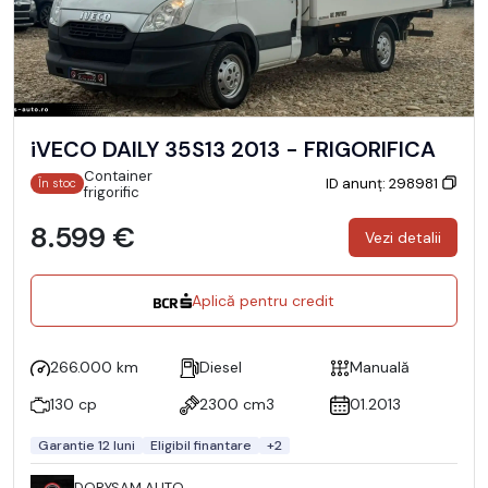
iVECO DAILY 35S13 2013 - FRIGORIFICA
Container
ID anunț: 298981
În stoc
frigorific
8.599 €
Vezi detalii
Aplică pentru credit
266.000 km
Diesel
Manuală
130 cp
2300 cm3
01.2013
Garantie 12 luni
Eligibil finantare
+2
DORYSAM AUTO