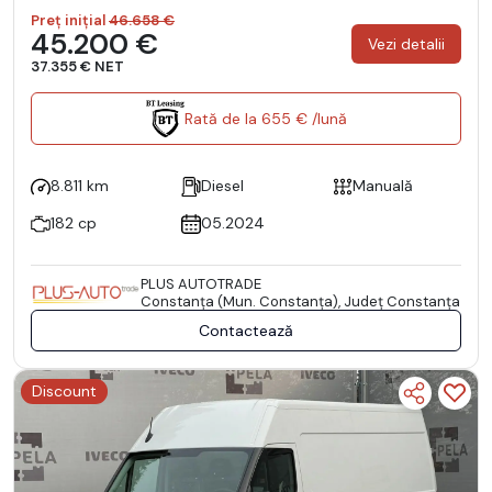
Preț inițial
46.658 €
45.200 €
Vezi detalii
37.355 € NET
Rată de la 655 € /lună
8.811 km
Diesel
Manuală
182 cp
05.2024
PLUS AUTOTRADE
Constanţa (Mun. Constanţa), Județ Constanţa
Contactează
Discount