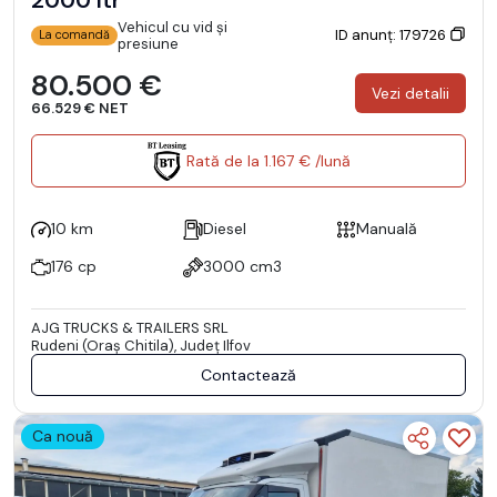
2000 ltr
Vehicul cu vid și
ID anunț: 179726
La comandă
presiune
80.500 €
Vezi detalii
66.529 € NET
Rată de la 1.167 € /lună
10 km
Diesel
Manuală
176 cp
3000 cm3
AJG TRUCKS & TRAILERS SRL
Rudeni (Oraş Chitila), Județ Ilfov
Contactează
Ca nouă