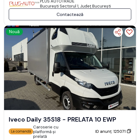
PLUS AUTOTRADE
Bucureşti Sectorul 1, Județ București
Contactează
Nouă
Iveco Daily 35S18 - PRELATA 10 EWP
Caroserie cu
ID anunț: 125071
platformă și
La comandă
prelată