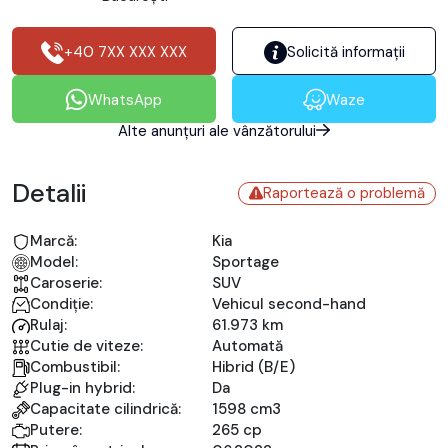
+40 7XX XXX XXX
Solicită informații
WhatsApp
Waze
Alte anunțuri ale vânzătorului
Detalii
Raportează o problemă
Marcă:
Kia
Model:
Sportage
Caroserie:
SUV
Condiție:
Vehicul second-hand
Rulaj:
61.973 km
Cutie de viteze:
Automată
Combustibil:
Hibrid (B/E)
Plug-in hybrid:
Da
Capacitate cilindrică:
1598 cm3
Putere:
265 cp