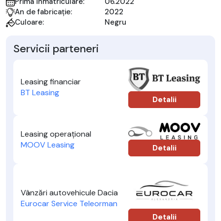
Prima înmatriculare:
06.2022
An de fabricație:
2022
Culoare:
Negru
Servicii parteneri
Leasing financiar
BT Leasing
Detalii
Leasing operațional
MOOV Leasing
Detalii
Vânzări autovehicule Dacia
Eurocar Service Teleorman
Detalii