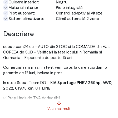
Culoare interior:
Negru
Material interior:
Piele integrală
Pilot automat:
Control adaptiv al vitezei
Sistem climatizare:
Climă automată 2 zone
Descriere
scoutteam24.eu - AUTO din STOC si la COMANDA din EU si
COREEA de SUD - Verificari la fata locului in Romania si
Germania - Experienta de peste 15 ani
Comercializam masini atent verificate, la care acordam o
garantie de 12 luni, inclusa in pret.
In stoc Scout Team DO -
KIA Sportage PHEV 265hp, AWD,
2022, 61973 km, GT LINE
✅ Prețul include TVA deductibil
✅ Garanție 36 luni în limita a 60000km.
Vezi mai mult
✅ R.A.R efectuat