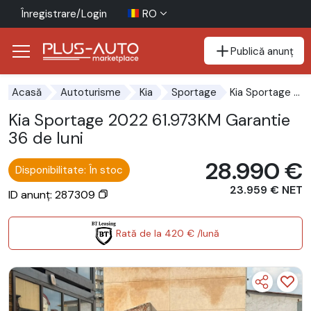
Înregistrare/Login
RO
Publică anunț
Mergi direct la butonul de accesibilitate
Mergi direct la conținutul principal
Kia Sportage 2022 61.973KM Garantie 36 de luni
Acasă
Autoturisme
Kia
Sportage
Kia Sportage 2022 61.973KM Garantie
36 de luni
28.990 €
Disponibilitate: În stoc
23.959 € NET
ID anunț: 287309
Rată de la 420 € /lună