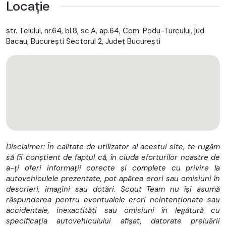
Locație
✅ Finantare prin CREDIT ONLINE indiferent de venit
str. Teiului, nr.64, bl.8, sc.A, ap.64, Com. Podu-Turcului, jud.
▪️ Prima înmatriculare: 16.01.2023
Bacau, Bucureşti Sectorul 2, Județ București
▪️ Normă poluare: Euro 6
▪️ Kilometraj: 61973
Dotări și alte specificații:
Interior piele cu alcantara specific echiparii GT LINE
Scaune incalzite sofer si pasager
Disclaimer: În calitate de utilizator al acestui site, te rugăm
Bancheta incalzita
să fii conștient de faptul că, în ciuda eforturilor noastre de
Climatronic
a-ți oferi informații corecte și complete cu privire la
autovehiculele prezentate, pot apărea erori sau omisiuni în
Navigatie
descrieri, imagini sau dotări. Scout Team nu își asumă
răspunderea pentru eventualele erori neintenționate sau
Line Assist
accidentale, inexactități sau omisiuni în legătură cu
specificația autovehiculului afișat, datorate preluării
Asistenta unghi mort