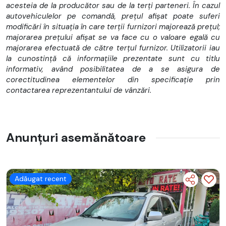
acesteia de la producător sau de la terți parteneri. În cazul
Android auto si apple carplay
autovehiculelor pe comandă, prețul afișat poate suferi
modificări în situația în care terții furnizori majorează prețul;
Jante aliaj
majorarea prețului afișat se va face cu o valoare egală cu
majorarea efectuată de către terțul furnizor. Utilizatorii iau
Oglinzi rabatabile electric si incalzite
la cunostință că informațiile prezentate sunt cu titlu
informativ, având posibilitatea de a se asigura de
Keyless entry & go
corectitudinea elementelor din specificație prin
Faruri si stopuri FULL LED
contactarea reprezentantului de vânzări.
Volan incalzit
Nerulata in Romania, RAR, Garantie si numere provizorii
Anunțuri asemănătoare
incluse
In ciuda eforturilor de a va prezenta autoturismul exact asa
cum este, privind conditia, performantele si dotarile, in
procesul de postare a anuntului pot aparea anumite erori. Va
Adăugat recent
rugam sa verificati toate aceste aspecte in momentul
vizionarii.