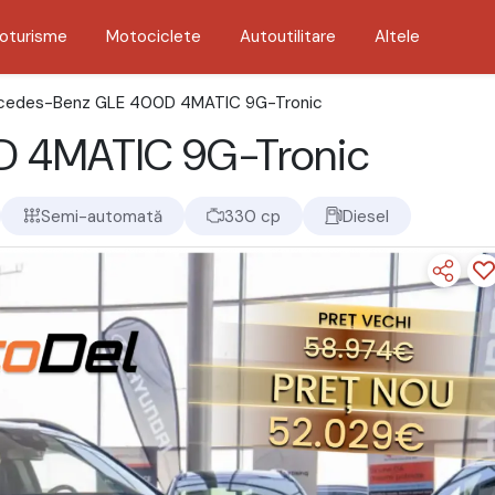
oturisme
Motociclete
Autoutilitare
Altele
cedes-Benz GLE 400D 4MATIC 9G-Tronic
 4MATIC 9G-Tronic
Semi-automată
330 cp
Diesel