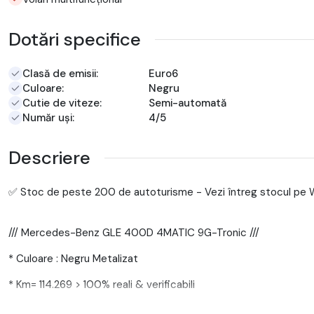
Dotări specifice
Clasă de emisii:
Euro6
Culoare:
Negru
Cutie de viteze:
Semi-automată
Număr uși:
4/5
Descriere
✅ Stoc de peste 200 de autoturisme - Vezi întreg stocul
/// Mercedes-Benz GLE 400D 4MATIC 9G-Tronic ///
* Culoare : Negru Metalizat
* Km= 114.269 > 100% reali & verificabili
* An fabricatie: 2019