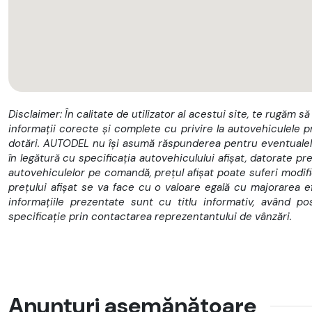
• Camere 360 grade
• Incalzire auxiliara / "WEBASTO"
• Ventilatie scaune fata
• Incalzire bancheta spate
Disclaimer: În calitate de utilizator al acestui site, te rugăm să
• Incalzire scaune fata
informații corecte și complete cu privire la autovehiculele p
dotări. AUTODEL nu își asumă răspunderea pentru eventualele
• Reglaj electric scaune fata
în legătură cu specificația autovehiculului afișat, datorate pre
autovehiculelor pe comandă, prețul afișat poate suferi modifică
• Memorie scaune fata
prețului afișat se va face cu o valoare egală cu majorarea efe
• Volan cu reglaj electric
informațiile prezentate sunt cu titlu informativ, având p
specificație prin contactarea reprezentantului de vânzări.
• Bare longitudinale pe plafon pentru portbagaj suplimentar
• Geamuri spate fumurii
• Carlig de remorcare
Anunțuri asemănătoare
• Stopuri LED