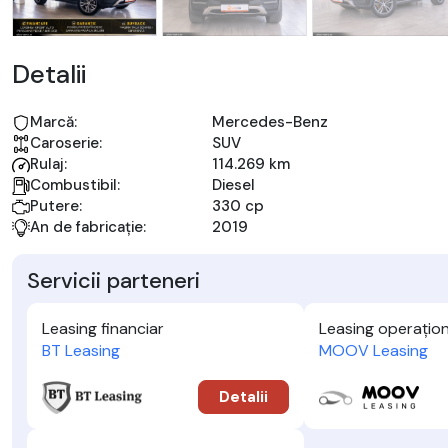
Detalii
Marcă:
Mercedes-Benz
Caroserie:
SUV
Rulaj:
114.269 km
Combustibil:
Diesel
Putere:
330 cp
An de fabricație:
2019
Servicii parteneri
Leasing financiar
Leasing operațion
BT Leasing
MOOV Leasing
Detalii