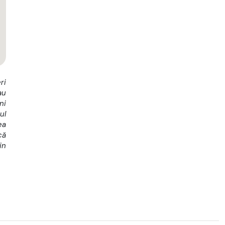
ri
au
ni
ul
ea
că
in