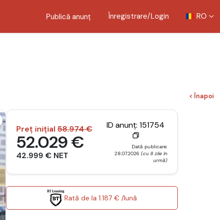
Înregistrare/Login
RO
Publică anunț
< Înapoi
ID anunț: 151754
Preț inițial
58.974 €
52.029 €
Dată publicare:
42.999 € NET
28.07.2026
(cu 8 zile în
urmă)
Rată de la 1.187 € /lună