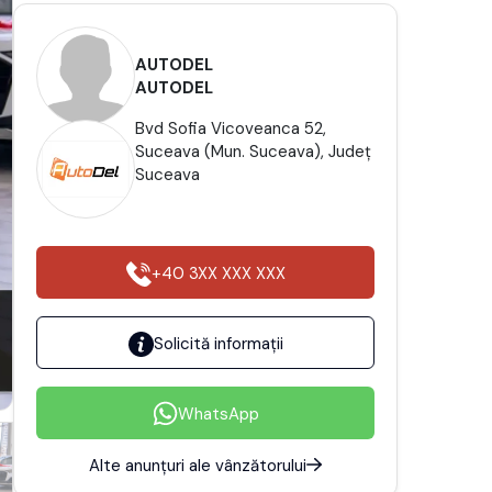
AUTODEL
AUTODEL
Bvd Sofia Vicoveanca 52,
Suceava (Mun. Suceava), Județ
Suceava
+40 3XX XXX XXX
Solicită informații
WhatsApp
Alte anunțuri ale vânzătorului