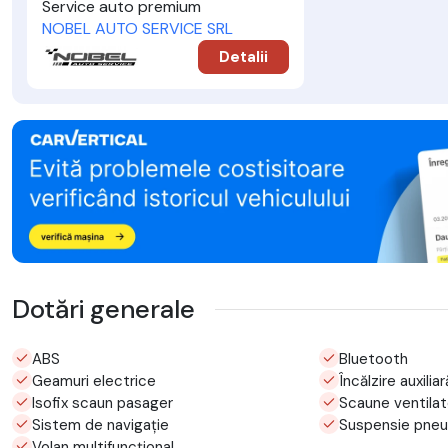
Service auto premium
NOBEL AUTO SERVICE SRL
Detalii
Dotări generale
ABS
Bluetooth
Geamuri electrice
Încălzire auxiliar
Isofix scaun pasager
Scaune ventila
Sistem de navigație
Suspensie pne
Volan multifuncțional