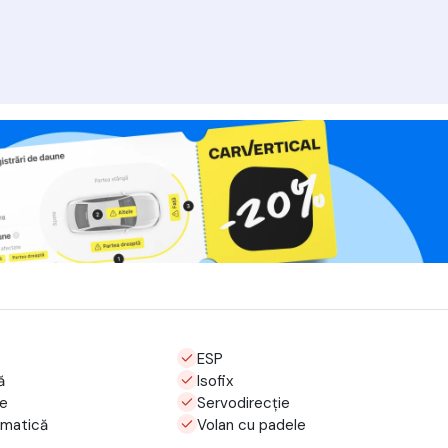
ESP
ă
Isofix
te
Servodirecție
umatică
Volan cu padele