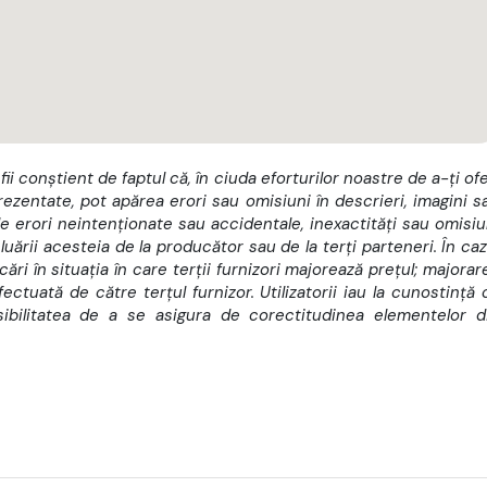
 fii conștient de faptul că, în ciuda eforturilor noastre de a-ți ofe
rezentate, pot apărea erori sau omisiuni în descrieri, imagini s
 erori neintenționate sau accidentale, inexactități sau omisiu
luării acesteia de la producător sau de la terți parteneri. În caz
ri în situația în care terții furnizori majorează prețul; majorar
ctuată de către terțul furnizor. Utilizatorii iau la cunostință 
osibilitatea de a se asigura de corectitudinea elementelor d