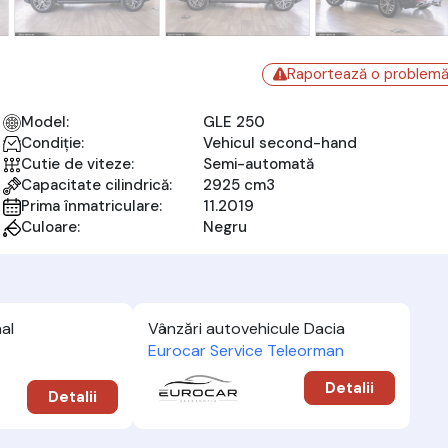
Raportează o problem
Model:
GLE 250
Condiție:
Vehicul second-hand
Cutie de viteze:
Semi-automată
Capacitate cilindrică:
2925 cm3
Prima înmatriculare:
11.2019
Culoare:
Negru
al
Vânzări autovehicule Dacia
Eurocar Service Teleorman
Detalii
Detalii