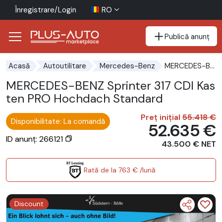
Înregistrare/Login
RO
Publică anunț
Mergi direct la butonul de accesibilitate
Mergi direct la conținutul principal
MERCEDES-BENZ Sprinter 317 CDI Kasten PRO Hochdach Standard
Acasă
Autoutilitare
Mercedes-Benz
MERCEDES-BENZ Sprinter 317 CDI Kas
ten PRO Hochdach Standard
Preț inițial
55.418 €
Disponibilitate: La comandă
52.635 €
ID anunț: 266121
43.500 € NET
Rată de la 763 € /lună
Discount