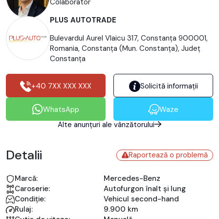
Colaborator
PLUS AUTOTRADE
Bulevardul Aurel Vlaicu 317, Constanța 900001,
Romania, Constanţa (Mun. Constanţa), Județ
Constanţa
+40 7XX XXX XXX
Solicită informații
WhatsApp
Waze
Alte anunțuri ale vânzătorului
Detalii
Raportează o problemă
Marcă:
Mercedes-Benz
Caroserie:
Autofurgon înalt și lung
Condiție:
Vehicul second-hand
Rulaj:
9.900 km