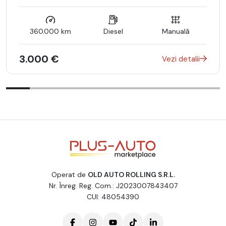
360.000 km
Diesel
Manuală
3.000 €
Vezi detalii
Operat de
OLD AUTO ROLLING S.R.L.
Nr. Înreg. Reg. Com.: J2023007843407
CUI: 48054390