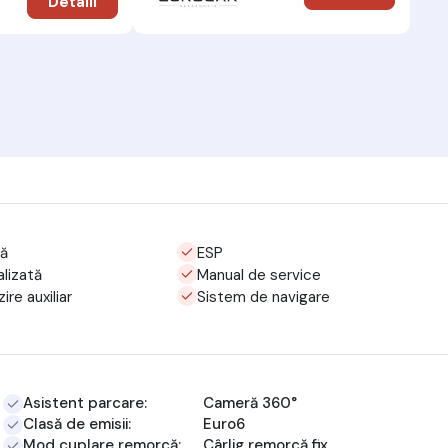
Detalii
că
ESP
alizată
Manual de service
ire auxiliar
Sistem de navigare
Asistent parcare:
Cameră 360°
Clasă de emisii:
Euro6
Mod cuplare remorcă:
Cârlig remorcă fix