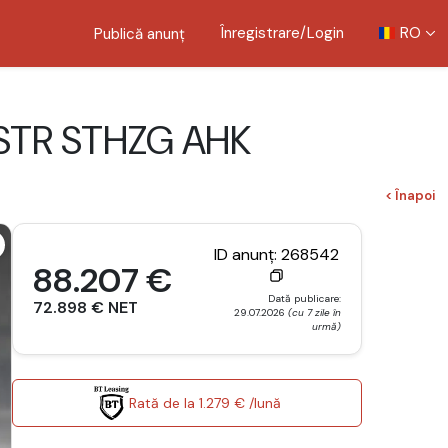
Înregistrare/Login
RO
Publică anunț
STR STHZG AHK
< Înapoi
ID anunț: 268542
88.207 €
Dată publicare:
72.898 € NET
29.07.2026
(cu 7 zile în
urmă)
Rată de la 1.279 € /lună