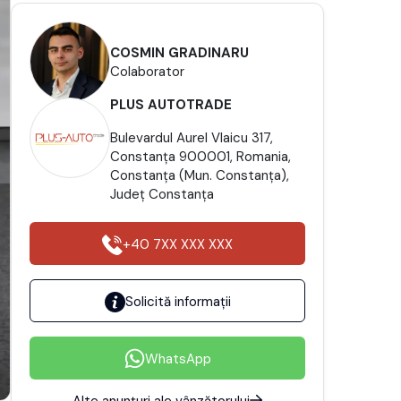
COSMIN GRADINARU
Colaborator
PLUS AUTOTRADE
Bulevardul Aurel Vlaicu 317,
Constanța 900001, Romania,
Constanţa (Mun. Constanţa),
Județ Constanţa
+40 7XX XXX XXX
Solicită informații
WhatsApp
Alte anunțuri ale vânzătorului