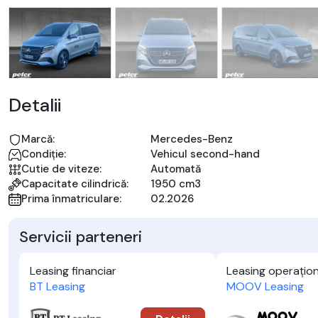
Detalii
Marcă:
Mercedes-Benz
Condiție:
Vehicul second-hand
Cutie de viteze:
Automată
Capacitate cilindrică:
1950 cm3
Prima înmatriculare:
02.2026
Servicii parteneri
Leasing financiar
Leasing operațion
BT Leasing
MOOV Leasing