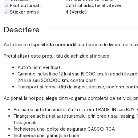
Pilot automat:
Control adaptiv al vitezei
Sticker emisii:
4 (Verde)
Descriere
Autoturism disponibil
la comandă
, cu termen de livrare de max
Prețul afișat este prețul tău de achiziție și include:
Autoturism verificat
Garanție inclusă pe 12 luni sau 15.000 km, în condițiile pre
24 luni sau 200.000 km, contra cost
Transport și formalități de import incluse, conform cont
Adițional, la noi poți alege dintr-o gamă completă de servicii, 
Preluarea autoturismului tău în sistem TRADE-IN sau BUY
Finanțarea achiziției autoturismului prin credit sau leasing, 
tradiționali
Încheierea unei polițe de asigurare CASCO, RCA
Încheierea unei garanții extinse