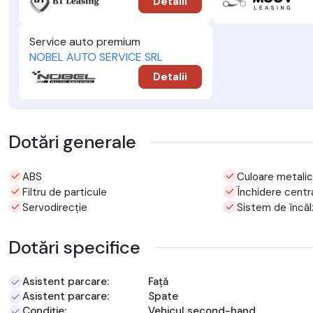
Detalii
Service auto premium
NOBEL AUTO SERVICE SRL
Detalii
Dotări generale
ABS
Culoare metali
Filtru de particule
Închidere centr
Servodirecție
Sistem de încălz
Dotări specifice
Asistent parcare:
Față
Asistent parcare:
Spate
Condiție:
Vehicul second-hand