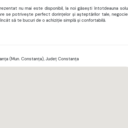
rezentat nu mai este disponibil, la noi găsești întotdeauna soluț
are se potrivește perfect dorințelor și așteptărilor tale, negoci
 încât să te bucuri de o achiziție simplă și confortabilă.
tanţa (Mun. Constanţa), Județ Constanţa