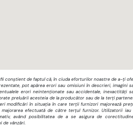
 fii conștient de faptul că, în ciuda eforturilor noastre de a-ți ofe
rezentate, pot apărea erori sau omisiuni în descrieri, imagini s
ntualele erori neintenționate sau accidentale, inexactități s
orate preluării acesteia de la producător sau de la terți partener
i modificări în situația în care terții furnizori majorează prețu
ajorarea efectuată de către terțul furnizor. Utilizatorii iau 
rmativ, având posibilitatea de a se asigura de corectitudin
i de vânzări.