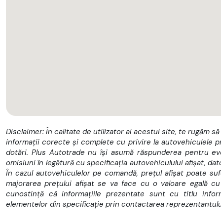
Disclaimer: În calitate de utilizator al acestui site, te rugăm să
informații corecte și complete cu privire la autovehiculele p
dotări. Plus Autotrade nu își asumă răspunderea pentru eve
omisiuni în legătură cu specificația autovehiculului afișat, dat
În cazul autovehiculelor pe comandă, prețul afișat poate sufer
majorarea prețului afișat se va face cu o valoare egală cu m
cunostință că informațiile prezentate sunt cu titlu info
elementelor din specificație prin contactarea reprezentantulu