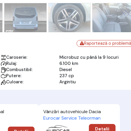
Raportează o problem
Caroserie:
Microbuz cu până la 9 locuri
Rulaj:
6.100 km
Combustibil:
Diesel
Putere:
237 cp
Culoare:
Argintiu
al
Vânzări autovehicule Dacia
Eurocar Service Teleorman
Detalii