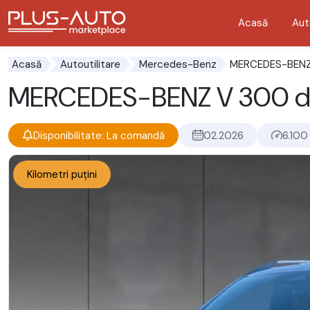
Acasă
Aut
Mergi direct la butonul de accesibilitate
Mergi direct la conținutul principal
MERCEDES-BENZ
Acasă
Autoutilitare
Mercedes-Benz
MERCEDES-BENZ V 300 d
Disponibilitate: La comandă
02.2026
6.100
Kilometri puțini