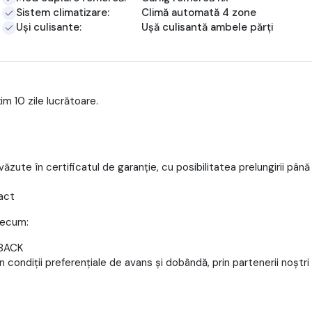
Sistem climatizare:
Climă automată 4 zone
Uși culisante:
Ușă culisantă ambele părți
im 10 zile lucrătoare.
văzute în certificatul de garanție, cu posibilitatea prelungirii până 
ract
precum:
-BACK
în condiții preferențiale de avans și dobândă, prin partenerii noștri