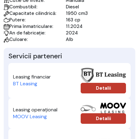
Cutie de viteze:
Manuală
Combustibil:
Diesel
Capacitate cilindrică:
1950 cm3
Putere:
163 cp
Prima înmatriculare:
11.2024
An de fabricație:
2024
Culoare:
Alb
Servicii parteneri
Leasing financiar
BT Leasing
Detalii
Leasing operațional
MOOV Leasing
Detalii