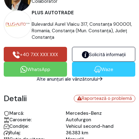
Colaborator
PLUS AUTOTRADE
Bulevardul Aurel Vlaicu 317, Constanța 900001,
Romania, Constanţa (Mun. Constanţa), Județ
Constanţa
+40 7XX XXX XXX
Solicită informații
WhatsApp
Waze
Alte anunțuri ale vânzătorului
Detalii
Raportează o problemă
Marcă:
Mercedes-Benz
Caroserie:
Autofurgon
Condiție:
Vehicul second-hand
Rulaj:
36.383 km