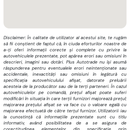
Disclaimer: În calitate de utilizator al acestui site, te rugăm
să fii conștient de faptul că, în ciuda eforturilor noastre de
a-ți oferi informații corecte și complete cu privire la
autovehiculele prezentate, pot apărea erori sau omisiuni în
descrieri, imagini sau dotări. Plus Autotrade nu își asumă
răspunderea pentru eventualele erori neintenționate sau
accidentale, inexactități sau omisiuni în legătură cu
specificația autovehiculului afișat, datorate preluării
acesteia de la producător sau de la terți parteneri. În cazul
autovehiculelor pe comandă, prețul afișat poate suferi
modificări în situația în care terții furnizori majorează prețul;
majorarea prețului afișat se va face cu o valoare egală cu
majorarea efectuată de către terțul furnizor. Utilizatorii iau
la cunostință că informațiile prezentate sunt cu titlu
informativ, având posibilitatea de a se asigura de
corectitudinea elementelor din specificație prin