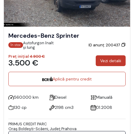
Mercedes-Benz Sprinter
Autofurgon înalt
ID anunț: 200437
În stoc
și lung
Preț inițial
4.900 €
3.500 €
Vezi detalii
Aplică pentru credit
560.000 km
Diesel
Manuală
130 cp
2198 cm3
01.2008
PRIMUS CREDIT PARC
Oraş Boldeşti-Scăeni, Județ Prahova