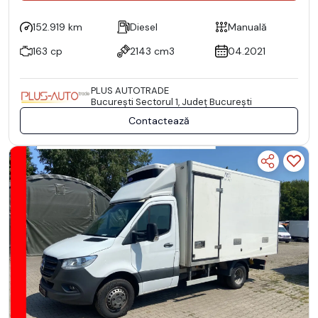
152.919 km
Diesel
Manuală
163 cp
2143 cm3
04.2021
PLUS AUTOTRADE
Bucureşti Sectorul 1, Județ București
Contactează