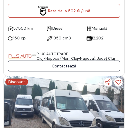
Rată de la 502 € /lună
57.850 km
Diesel
Manuală
150 cp
1950 cm3
12.2021
PLUS AUTOTRADE
Cluj-Napoca (Mun. Cluj-Napoca), Județ Cluj
Contactează
Discount