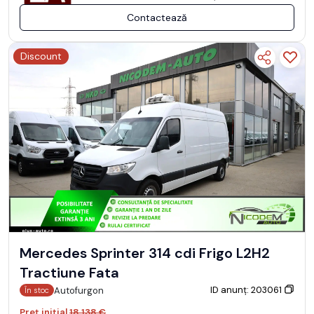
Contactează
Discount
Mercedes Sprinter 314 cdi Frigo L2H2
Tractiune Fata
ID anunț: 203061
Autofurgon
În stoc
Preț inițial
18.138 €