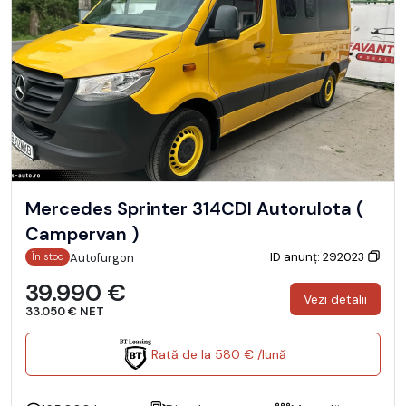
Mercedes Sprinter 314CDI Autorulota (
Campervan )
ID anunț: 292023
Autofurgon
În stoc
39.990 €
Vezi detalii
33.050 € NET
Rată de la 580 € /lună