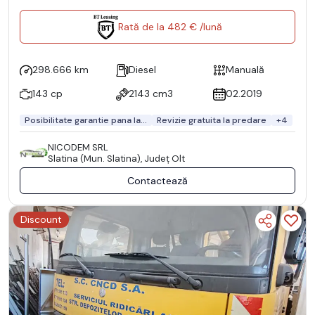
Rată de la 482 € /lună
298.666 km
Diesel
Manuală
143 cp
2143 cm3
02.2019
Posibilitate garantie pana la...
Revizie gratuita la predare
+4
NICODEM SRL
Slatina (Mun. Slatina), Județ Olt
Contactează
Discount