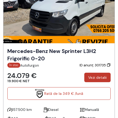
Mercedes-Benz New Sprinter L3H2
Frigorific 0-20
ID anunț: 301735
Autofurgon
În stoc
24.079 €
Vezi detalii
19.900 € NET
Rată de la 349 € /lună
157.500 km
Diesel
Manuală