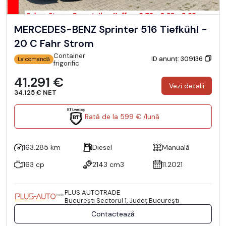
MERCEDES-BENZ Sprinter 516 Tiefkühl -
20 C Fahr Strom
Container
ID anunț: 309136
La comandă
frigorific
41.291 €
Vezi detalii
34.125 € NET
Rată de la 599 € /lună
163.285 km
Diesel
Manuală
163 cp
2143 cm3
11.2021
PLUS AUTOTRADE
Bucureşti Sectorul 1, Județ București
Contactează