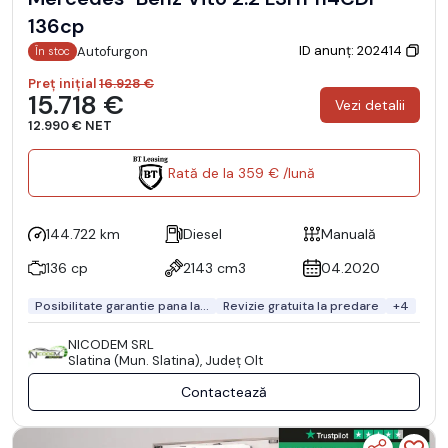
136cp
ID anunț: 202414
Autofurgon
În stoc
Preț inițial
16.928 €
15.718 €
Vezi detalii
12.990 € NET
Rată de la 359 € /lună
144.722 km
Diesel
Manuală
136 cp
2143 cm3
04.2020
Posibilitate garantie pana la...
Revizie gratuita la predare
+4
NICODEM SRL
Slatina (Mun. Slatina), Județ Olt
Contactează