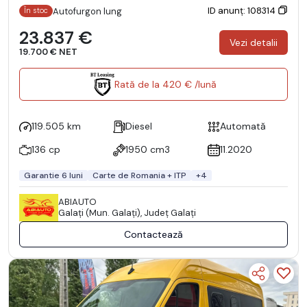
ID anunț: 108314
Autofurgon lung
În stoc
23.837 €
Vezi detalii
19.700 € NET
Rată de la 420 € /lună
119.505 km
Diesel
Automată
136 cp
1950 cm3
11.2020
Garantie 6 luni
Carte de Romania + ITP
+4
ABIAUTO
Galaţi (Mun. Galaţi), Județ Galaţi
Contactează