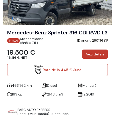
Mercedes-Benz Sprinter 316 CDI RWD L3
Autocamioane
ID anunț: 280136
În stoc
până la 7,5 t
19.500 €
Vezi detalii
16.116 € NET
Rată de la 445 € /lună
463.762 km
Diesel
Manuală
163 cp
2143 cm3
12.2019
PARC AUTO EXPRESS
Bacău (Mun. Bacău), Județ Bacău