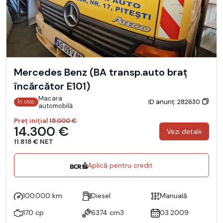
Mercedes Benz (BA transp.auto braț
încărcător E101)
Macara
ID anunț: 282630
În stoc
automobilă
Preț inițial
15.000 €
14.300 €
Vezi detalii
11.818 € NET
Aplică pentru credit
100.000 km
Diesel
Manuală
170 cp
6374 cm3
03.2009