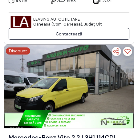
143 cp
2143 cm3
11.2021
LEASING AUTOUTILITARE
Găneasa (Com. Găneasa), Județ Olt
Contactează
Discount
Mercedes-Benz Vito 2.2 L3H1 114CDI