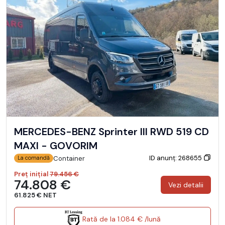
MERCEDES-BENZ Sprinter III RWD 519 CD
MAXI - GOVORIM
ID anunț: 268655
Container
La comandă
Preț inițial
79.456 €
74.808 €
Vezi detalii
61.825 € NET
Rată de la 1.084 € /lună