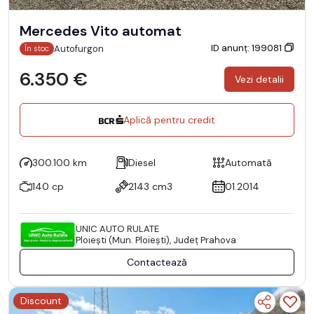
Mercedes Vito automat
ID anunț: 199081
Autofurgon
În stoc
6.350 €
Vezi detalii
Aplică pentru credit
300.100 km
Diesel
Automată
140 cp
2143 cm3
01.2014
UNIC AUTO RULATE
Ploieşti (Mun. Ploieşti), Județ Prahova
Contactează
Discount