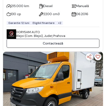
215.000 km
Diesel
Manuală
130 cp
2200 cm3
06.2016
Garantie 12 luni
Eligibil finantare
+2
DORYSAM AUTO
Blejoi (Com. Blejoi), Județ Prahova
Contactează