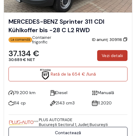
MERCEDES-BENZ Sprinter 311 CDI
Kühlkoffer bis -28 C L2 RWD
Container
ID anunț: 309116
La comandă
frigorific
37.134 €
Vezi detalii
30.689 € NET
Rată de la 654 € /lună
79.200 km
Diesel
Manuală
114 cp
2143 cm3
11.2020
PLUS AUTOTRADE
Bucureşti Sectorul 1, Județ București
Contactează