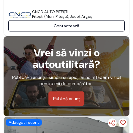
CNCD AUTO PITEȘTI
Piteşti (Mun. Piteşti), Județ Argeş
Contactează
Vrei să vinzi o
autoutilitară?
Publică-ți anunțul simplu și rapid, iar noi îl facem vizibil
pentru mii de cumpărători.
Publică anunț
Adăugat recent