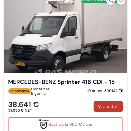
MERCEDES-BENZ Sprinter 416 CDI - 15
Container
ID anunț: 309142
La comandă
frigorific
38.641 €
Vezi detalii
31.935 € NET
Rată de la 680 € /lună