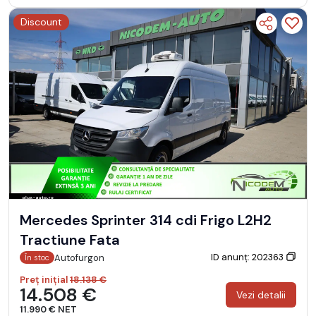
Discount
Mercedes Sprinter 314 cdi Frigo L2H2
Tractiune Fata
ID anunț: 202363
Autofurgon
În stoc
Preț inițial
18.138 €
14.508 €
Vezi detalii
11.990 € NET