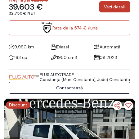
Preț inițial
42.216 €
39.603 €
Vezi detalii
32.730 € NET
Rată de la 574 € /lună
9.990 km
Diesel
Automată
163 cp
1950 cm3
08.2023
PLUS AUTOTRADE
Constanţa (Mun. Constanţa), Județ Constanţa
Contactează
Discount