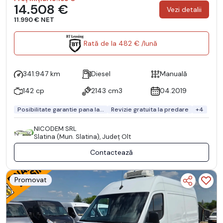
14.508 €
Vezi detalii
11.990 € NET
Rată de la 482 € /lună
341.947 km
Diesel
Manuală
142 cp
2143 cm3
04.2019
Posibilitate garantie pana la...
Revizie gratuita la predare
+4
NICODEM SRL
Slatina (Mun. Slatina), Județ Olt
Contactează
Promovat