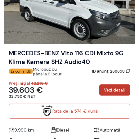
MERCEDES-BENZ Vito 116 CDI Mixto 9G
Klima Kamera SHZ Audio40
Microbuz cu
ID anunț: 268658
La comandă
până la 9 locuri
Preț inițial
42.216 €
39.603 €
Vezi detalii
32.730 € NET
Rată de la 574 € /lună
9.990 km
Diesel
Automată