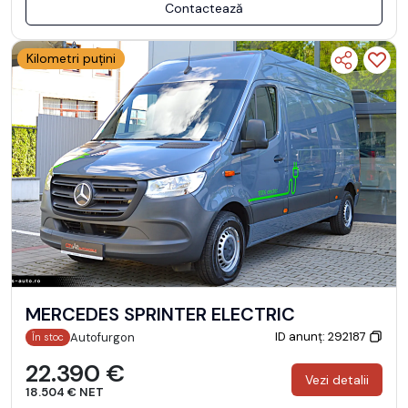
Contactează
Kilometri puțini
MERCEDES SPRINTER ELECTRIC
ID anunț: 292187
Autofurgon
În stoc
22.390 €
Vezi detalii
18.504 € NET