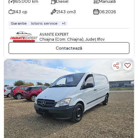
165.000 km
Diesel
Manuală
143 cp
2143 cm3
06.2026
Garantie
Istoric service
+1
AVANTE EXPERT
Chiajna (Com. Chiajna), Județ Ilfov
Contactează