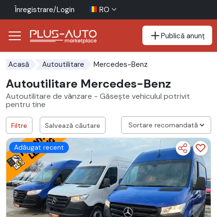
Înregistrare/Login
RO
Publică anunț
Mergi direct la butonul de accesibilitate
Mergi direct la conținutul principal
Mercedes-Benz
Acasă
Autoutilitare
Autoutilitare Mercedes-Benz
Autoutilitare de vânzare - Găsește vehiculul potrivit
pentru tine
Filtre
Salvează căutare
Adăugat recent