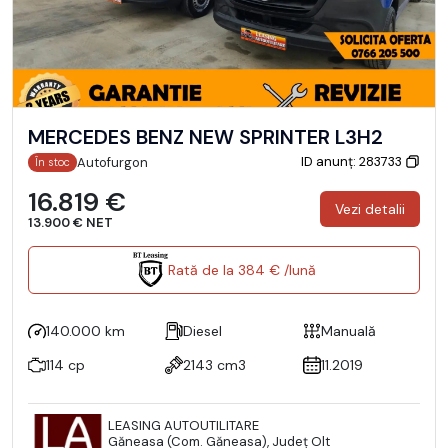
MERCEDES BENZ NEW SPRINTER L3H2
ID anunț: 283733
Autofurgon
În stoc
16.819 €
Vezi detalii
13.900 € NET
Rată de la 384 € /lună
140.000 km
Diesel
Manuală
114 cp
2143 cm3
11.2019
LEASING AUTOUTILITARE
Găneasa (Com. Găneasa), Județ Olt