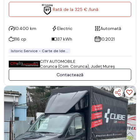
Rată de la 325 € /lună
10.400 km
Electric
Automată
116 cp
37 kWh
10.2021
Istoric Service - Carte de Ide...
CITY AUTOMOBILE
Corunca (Com. Corunca), Județ Mureş
Contactează