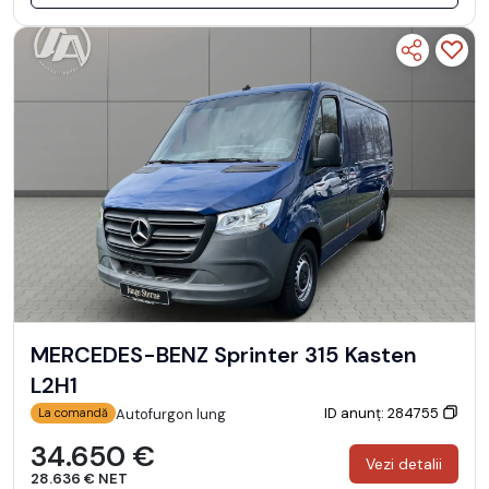
MERCEDES-BENZ Sprinter 315 Kasten
L2H1
ID anunț: 284755
Autofurgon lung
La comandă
34.650 €
Vezi detalii
28.636 € NET