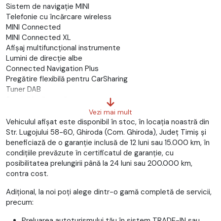
Sistem de navigație MINI
Telefonie cu încărcare wireless
MINI Connected
MINI Connected XL
Afișaj multifuncțional instrumente
Lumini de direcție albe
Connected Navigation Plus
Pregătire flexibilă pentru CarSharing
Tuner DAB
Servicii la distanță
Servicii concierge
Vezi mai mult
Apel inteligent de urgență
Vehiculul afișat este disponibil în stoc, în locația noastră din
MINI Head-Up Display
Str. Lugojului 58-60, Ghiroda (Com. Ghiroda), Județ Timiş și
Teleservices
beneficiază de o garanție inclusă de 12 luni sau 15.000 km, în
Versiune germană
condițiile prevăzute în certificatul de garanție, cu
Versiune lingvistică germană
posibilitatea prelungirii până la 24 luni sau 200.000 km,
Pachet vizibilitate
contra cost.
Sistem acces confort
Adițional, la noi poți alege dintr-o gamă completă de servicii,
Încălzire blow-by
precum:
Aer condiționat automat
Senzor de ploaie
Preluarea autoturismului tău în sistem TRADE-IN sau