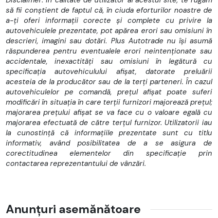
Protecție activă pietoni
să fii conștient de faptul că, în ciuda eforturilor noastre de
Volan multifuncțional
a-ți oferi informații corecte și complete cu privire la
Scaun sport
autovehiculele prezentate, pot apărea erori sau omisiuni în
Connected Drive Services
descrieri, imagini sau dotări. Plus Autotrade nu își asumă
Informații trafic în timp real
răspunderea pentru eventualele erori neintenționate sau
Oglinzi exterioare rabatabile
accidentale, inexactități sau omisiuni în legătură cu
Covorașe velur
specificația autovehiculului afișat, datorate preluării
Sistem Isofix
acesteia de la producător sau de la terți parteneri. În cazul
Agent frigorific R1234yf
autovehiculelor pe comandă, prețul afișat poate suferi
Literatură de bord, germană
modificări în situația în care terții furnizori majorează prețul;
Cameră marșarier
majorarea prețului afișat se va face cu o valoare egală cu
Iluminare ambientală interioară
majorarea efectuată de către terțul furnizor. Utilizatorii iau
Faruri LED adaptive
la cunostință că informațiile prezentate sunt cu titlu
Park Assist
informativ, având posibilitatea de a se asigura de
Standarde emisii gaze evacuare EU6 rde II
corectitudinea elementelor din specificație prin
Ștergere inscripție model
contactarea reprezentantului de vânzări.
Reglaj înălțime, scaun pasager
Capotă și oglinzi, negru
Conținuturi suplimentare rde
Tavan antracit
Anunțuri asemănătoare
Suprafață interioară Piano Black