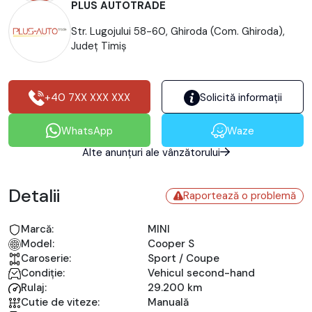
PLUS AUTOTRADE
Str. Lugojului 58-60, Ghiroda (Com. Ghiroda),
Județ Timiş
+40 7XX XXX XXX
Solicită informații
WhatsApp
Waze
Alte anunțuri ale vânzătorului
Detalii
Raportează o problemă
Marcă:
MINI
Model:
Cooper S
Caroserie:
Sport / Coupe
Condiție:
Vehicul second-hand
Rulaj:
29.200 km
Cutie de viteze:
Manuală