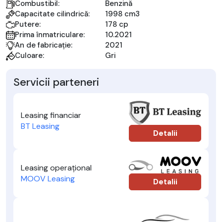
Combustibil:
Benzină
Capacitate cilindrică:
1998 cm3
Putere:
178 cp
Prima înmatriculare:
10.2021
An de fabricație:
2021
Culoare:
Gri
Servicii parteneri
Leasing financiar
BT Leasing
Detalii
Leasing operațional
MOOV Leasing
Detalii