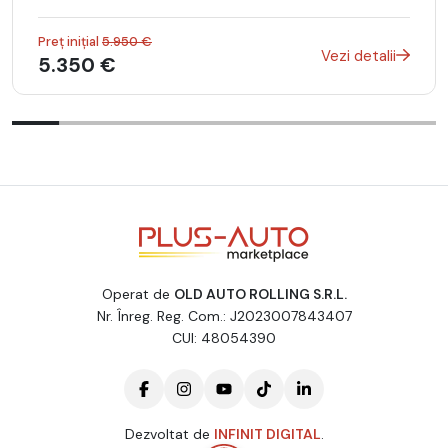
Preț inițial
5.950 €
Vezi detalii
5.350 €
Operat de
OLD AUTO ROLLING S.R.L.
Nr. Înreg. Reg. Com.: J2023007843407
CUI: 48054390
Dezvoltat de
INFINIT DIGITAL
.