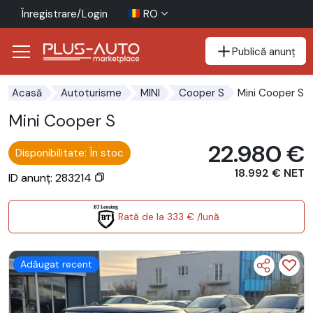
Înregistrare/Login
RO
Publică anunț
Mergi direct la butonul de accesibilitate
Mergi direct la conținutul principal
Mini Cooper S
Acasă
Autoturisme
MINI
Cooper S
Mini Cooper S
22.980 €
Disponibilitate: În stoc
18.992 € NET
ID anunț: 283214
Rată de la 333 € /lună
Adăugat recent