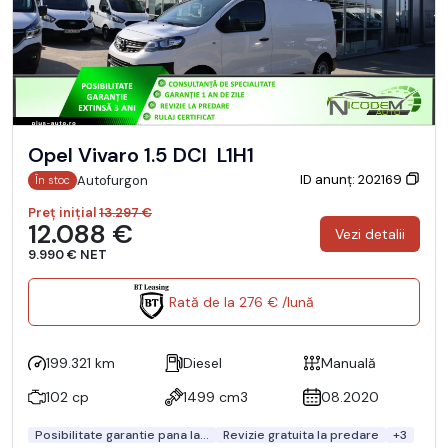
Opel Vivaro 1.5 DCI L1H1
ID anunț: 202169
Autofurgon
În stoc
Preț inițial
13.297 €
12.088 €
Vezi detalii
9.990 € NET
Rată de la 276 € /lună
199.321 km
Diesel
Manuală
102 cp
1499 cm3
08.2020
Posibilitate garantie pana la...
Revizie gratuita la predare
+3