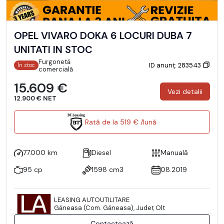
OPEL VIVARO DOKA 6 LOCURI DUBA 7
UNITATI IN STOC
Furgonetă
ID anunț: 283543
În stoc
comercială
15.609 €
Vezi detalii
12.900 € NET
Rată de la 519 € /lună
77.000 km
Diesel
Manuală
95 cp
1598 cm3
08.2019
LEASING AUTOUTILITARE
Găneasa (Com. Găneasa), Județ Olt
Contactează