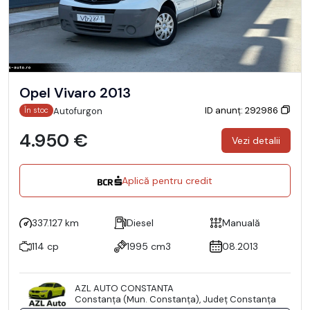
Opel Vivaro 2013
ID anunț: 292986
Autofurgon
În stoc
4.950 €
Vezi detalii
Aplică pentru credit
337.127 km
Diesel
Manuală
114 cp
1995 cm3
08.2013
AZL AUTO CONSTANTA
Constanţa (Mun. Constanţa), Județ Constanţa