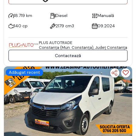
18.719 km
Diesel
Manuală
140 cp
2179 cm3
09.2024
PLUS AUTOTRADE
Constanţa (Mun. Constanţa), Județ Constanţa
Contactează
Adăugat recent