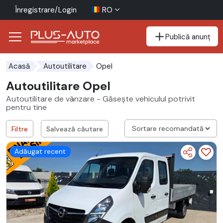
Înregistrare/Login
RO
Publică anunț
Mergi direct la butonul de accesibilitate
Mergi direct la conținutul principal
Opel
Acasă
Autoutilitare
Autoutilitare Opel
Autoutilitare de vânzare - Găsește vehiculul potrivit
pentru tine
Filtre
Salvează căutare
Adăugat recent