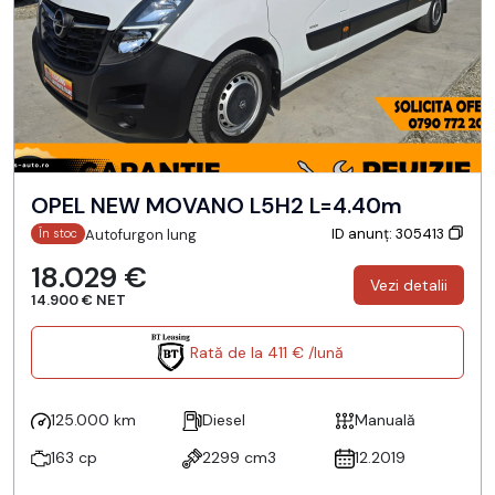
OPEL NEW MOVANO L5H2 L=4.40m
ID anunț: 305413
Autofurgon lung
În stoc
18.029 €
Vezi detalii
14.900 € NET
Rată de la 411 € /lună
125.000 km
Diesel
Manuală
163 cp
2299 cm3
12.2019