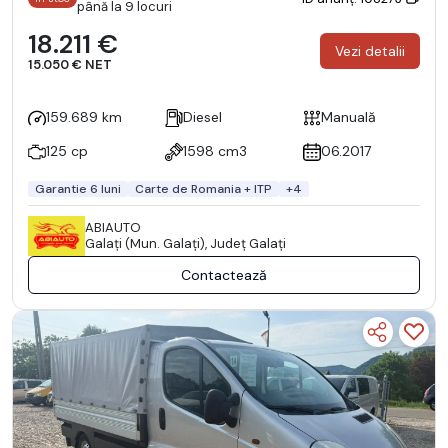
până la 9 locuri
18.211 €
Vezi detalii
15.050 € NET
159.689 km
Diesel
Manuală
125 cp
1598 cm3
06.2017
Garantie 6 luni
Carte de Romania + ITP
+4
ABIAUTO
Galaţi (Mun. Galaţi), Județ Galaţi
Contactează