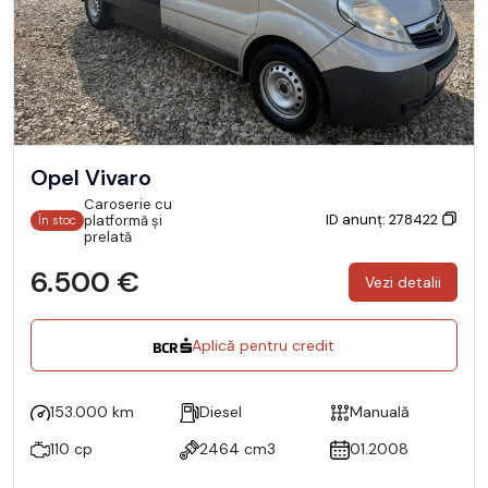
Opel Vivaro
Caroserie cu
ID anunț: 278422
platformă și
În stoc
prelată
6.500 €
Vezi detalii
Aplică pentru credit
153.000 km
Diesel
Manuală
110 cp
2464 cm3
01.2008