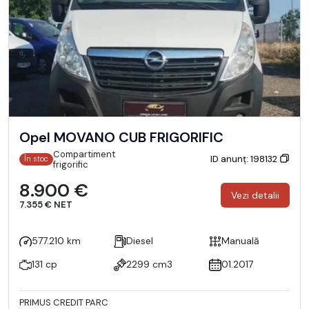
Opel MOVANO CUB FRIGORIFIC
Compartiment
ID anunț: 198132
În stoc
frigorific
8.900 €
Vezi detalii
7.355 € NET
577.210 km
Diesel
Manuală
131 cp
2299 cm3
01.2017
PRIMUS CREDIT PARC