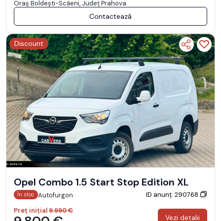
Oraş Boldeşti-Scăeni, Județ Prahova
Contactează
Discount
Opel Combo 1.5 Start Stop Edition XL
ID anunț: 290768
Autofurgon
În stoc
Preț inițial
9.990 €
Vezi detalii