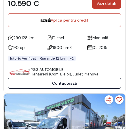
10.590 €
Vezi detalii
Aplică pentru credit
290.128 km
Diesel
Manuală
90 cp
1600 cm3
02.2015
Istoric Verificat
Garantie 12 luni
+2
YGG AUTOMOBILE
Ţânţăreni (Com. Blejoi), Județ Prahova
Contactează