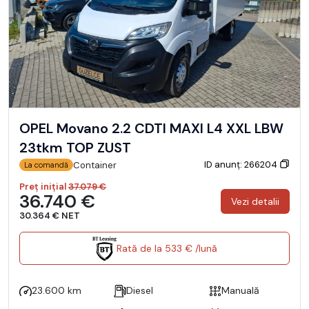
OPEL Movano 2.2 CDTI MAXI L4 XXL LBW
23tkm TOP ZUST
ID anunț: 266204
Container
La comandă
Preț inițial
37.079 €
36.740 €
Vezi detalii
30.364 € NET
Rată de la 533 € /lună
23.600 km
Diesel
Manuală