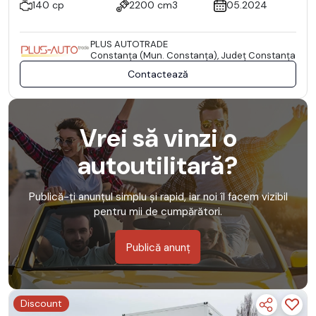
140 cp
2200 cm3
05.2024
PLUS AUTOTRADE
Constanţa (Mun. Constanţa), Județ Constanţa
Contactează
Vrei să vinzi o
autoutilitară?
Publică-ți anunțul simplu și rapid, iar noi îl facem vizibil
pentru mii de cumpărători.
Publică anunț
Discount