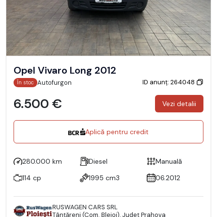
Opel Vivaro Long 2012
ID anunț: 264048
Autofurgon
În stoc
6.500 €
Vezi detalii
Aplică pentru credit
280.000 km
Diesel
Manuală
114 cp
1995 cm3
06.2012
RUSWAGEN CARS SRL
Ţânţăreni (Com. Blejoi), Județ Prahova