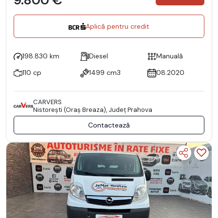
9.800 €
Aplică pentru credit
198.830 km
Diesel
Manuală
110 cp
1499 cm3
08.2020
CARVERS
Nistoreşti (Oraş Breaza), Județ Prahova
Contactează