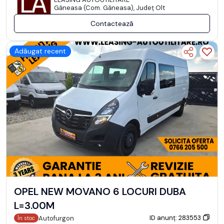
Găneasa (Com. Găneasa), Județ Olt
Contactează
Adăugat recent
OPEL NEW MOVANO 6 LOCURI DUBA
L=3.00M
ID anunț: 283553
Autofurgon
În stoc