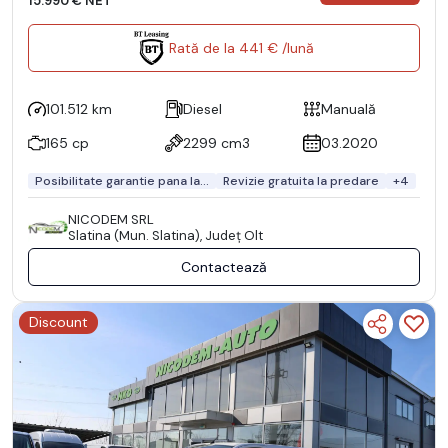
15.990 € NET
Rată de la 441 € /lună
101.512 km
Diesel
Manuală
165 cp
2299 cm3
03.2020
Posibilitate garantie pana la...
Revizie gratuita la predare
+4
NICODEM SRL
Slatina (Mun. Slatina), Județ Olt
Contactează
Discount