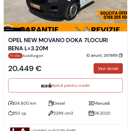
OPEL NEW MOVANO DOKA 7LOCURI
BENA L=3.20M
ID anunț: 297889
Autofurgon
În stoc
20.449 €
Vezi detalii
Aplică pentru credit
134.800 km
Diesel
Manuală
150 cp
2299 cm3
06.2020
LEASING AUTOUTILITARE