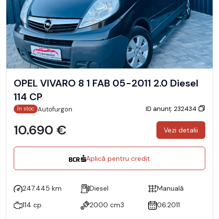
OPEL VIVARO 8 1 FAB 05-2011 2.0 Diesel
114 CP
ID anunț: 232434
Autofurgon
În stoc
10.690 €
Vezi detalii
Aplică pentru credit
247.445 km
Diesel
Manuală
114 cp
2000 cm3
06.2011