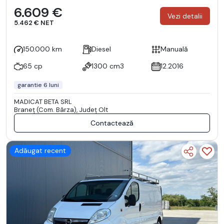
6.609 €
Vezi detalii
5.462 € NET
150.000 km
Diesel
Manuală
65 cp
1300 cm3
12.2016
garantie 6 luni
MADICAT BETA SRL
Braneţ (Com. Bârza), Județ Olt
Contactează
Adăugat recent