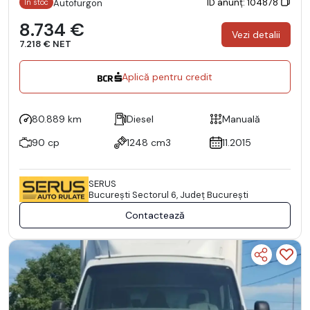
ID anunț: 104878
Autofurgon
În stoc
8.734 €
Vezi detalii
7.218 € NET
Aplică pentru credit
80.889 km
Diesel
Manuală
90 cp
1248 cm3
11.2015
SERUS
Bucureşti Sectorul 6, Județ București
Contactează