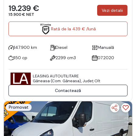
19.239 €
Vezi detalii
15.900 € NET
Rată de la 439 € /lună
147.900 km
Diesel
Manuală
150 cp
2299 cm3
07.2020
LEASING AUTOUTILITARE
Găneasa (Com. Găneasa), Județ Olt
Contactează
Promovat