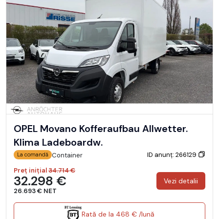
OPEL Movano Kofferaufbau Allwetter.
Klima Ladeboardw.
ID anunț: 266129
Container
La comandă
Preț inițial
34.714 €
32.298 €
Vezi detalii
26.693 € NET
Rată de la 468 € /lună