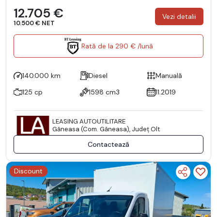
12.705 €
Vezi detalii
10.500 € NET
Rată de la 290 € /lună
140.000 km
Diesel
Manuală
125 cp
1598 cm3
11.2019
LEASING AUTOUTILITARE
Găneasa (Com. Găneasa), Județ Olt
Contactează
Discount