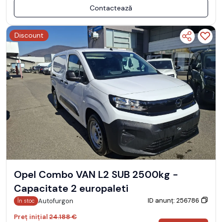
Contactează
Discount
Opel Combo VAN L2 SUB 2500kg -
Capacitate 2 europaleti
ID anunț: 256786
Autofurgon
În stoc
Preț inițial
24.188 €