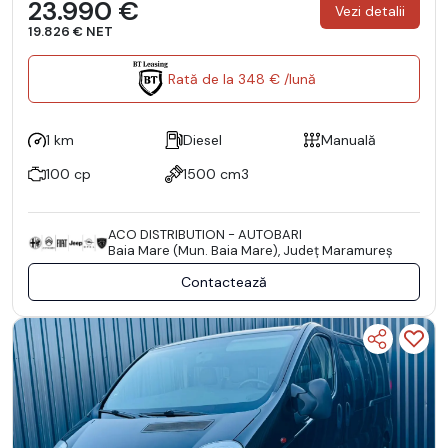
23.990 €
Vezi detalii
19.826 € NET
Rată de la 348 € /lună
1 km
Diesel
Manuală
100 cp
1500 cm3
ACO DISTRIBUTION - AUTOBARI
Baia Mare (Mun. Baia Mare), Județ Maramureş
Contactează