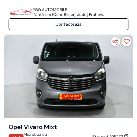
YGG AUTOMOBILE
Ţânţăreni (Com. Blejoi), Județ Prahova
Contactează
Opel Vivaro Mixt
Microbuz cu
ID anunț: 108273
În stoc