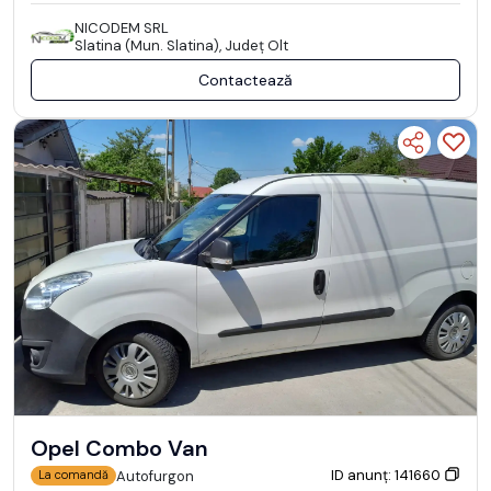
NICODEM SRL
Slatina (Mun. Slatina), Județ Olt
Contactează
Opel Combo Van
ID anunț: 141660
Autofurgon
La comandă