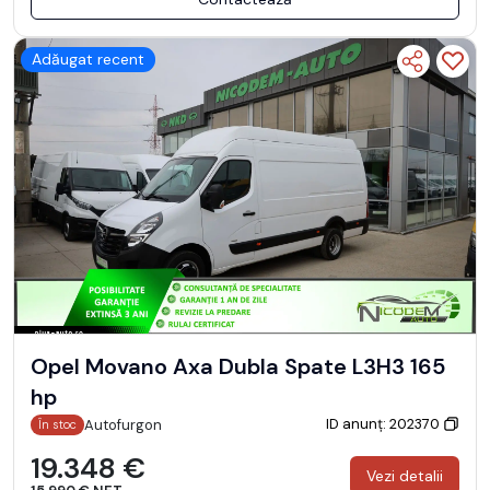
Adăugat recent
Opel Movano Axa Dubla Spate L3H3 165
hp
ID anunț: 202370
Autofurgon
În stoc
19.348 €
Vezi detalii