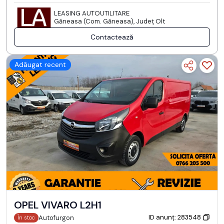
LEASING AUTOUTILITARE
Găneasa (Com. Găneasa), Județ Olt
Contactează
Adăugat recent
OPEL VIVARO L2H1
ID anunț: 283548
Autofurgon
În stoc