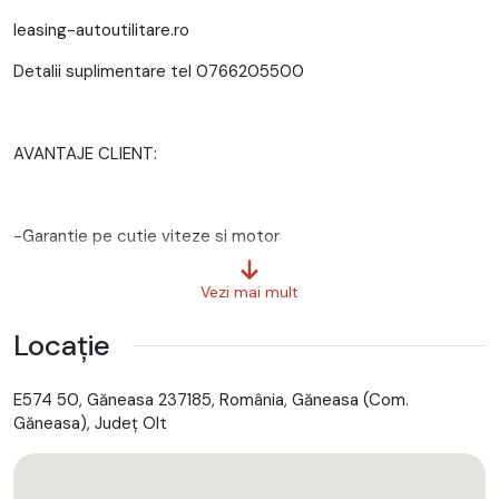
leasing-autoutilitare.ro
Detalii suplimentare tel 0766205500
AVANTAJE CLIENT:
-Garantie pe cutie viteze si motor
-GRATUIT Ulei+filtre la predare
Vezi mai mult
-Servicii RAR
Locație
-Eliberare numere provizorii
E574 50, Găneasa 237185, România, Găneasa (Com.
-Control tehnic al calitatii
Găneasa), Județ Olt
-Posibilitate Buy Back
-Posibilitate finantare leasing