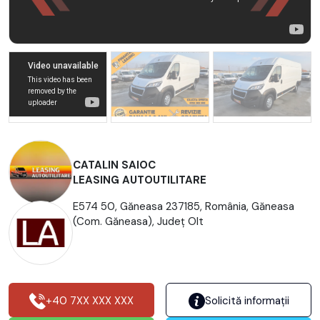
CATALIN SAIOC
LEASING AUTOUTILITARE
E574 50, Găneasa 237185, România, Găneasa
(Com. Găneasa), Județ Olt
+40 7XX XXX XXX
Solicită informații