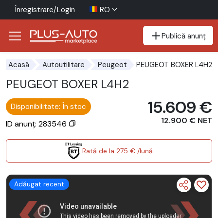
Înregistrare/Login
RO
Publică anunț
Mergi direct la butonul de accesibilitate
Mergi direct la conținutul principal
PEUGEOT BOXER L4H2
Acasă
Autoutilitare
Peugeot
PEUGEOT BOXER L4H2
15.609 €
Disponibilitate: În stoc
12.900 € NET
ID anunț: 283546
Rată de la 275 € /lună
Adăugat recent