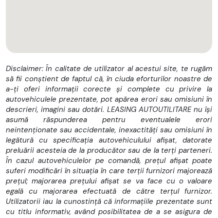
-Consultanta pe parcursul procesului de achizitie
-Posibilitate livrare la sediul clientului
Pret 12900 euro + TVA = 15600 euro tva inclus
Disclaimer: În calitate de utilizator al acestui site, te rugăm
să fii conștient de faptul că, în ciuda eforturilor noastre de
Posibilitate leasing cu avans de 3400 euro si 60 rate de 230
a-ți oferi informații corecte și complete cu privire la
euro
autovehiculele prezentate, pot apărea erori sau omisiuni în
descrieri, imagini sau dotări. LEASING AUTOUTILITARE nu își
asumă răspunderea pentru eventualele erori
Peugeot Boxer L4H2 Premium Edition
neintenționate sau accidentale, inexactități sau omisiuni în
legătură cu specificația autovehiculului afișat, datorate
Serie sasiu: VF3YDCNFC12T75501
preluării acesteia de la producător sau de la terți parteneri.
În cazul autovehiculelor pe comandă, prețul afișat poate
Prima inmatriculare 31.08.2021
suferi modificări în situația în care terții furnizori majorează
prețul; majorarea prețului afișat se va face cu o valoare
RAR efectuat – Eliberat Carte Romania
egală cu majorarea efectuată de către terțul furnizor.
Inmatriculat
Utilizatorii iau la cunostință că informațiile prezentate sunt
Km 143600
cu titlu informativ, având posibilitatea de a se asigura de