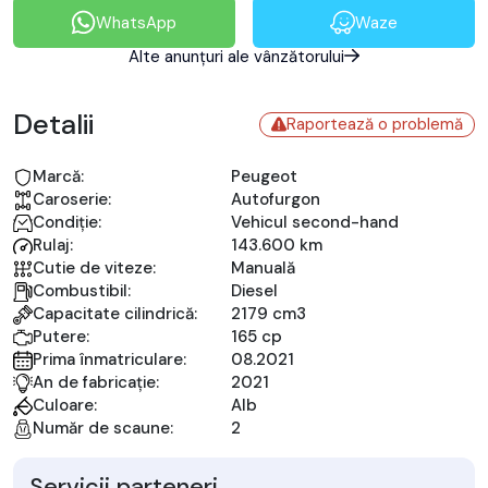
WhatsApp
Waze
Alte anunțuri ale vânzătorului
Detalii
Raportează o problemă
Marcă:
Peugeot
Caroserie:
Autofurgon
Condiție:
Vehicul second-hand
Rulaj:
143.600 km
Cutie de viteze:
Manuală
Combustibil:
Diesel
Capacitate cilindrică:
2179 cm3
Putere:
165 cp
Prima înmatriculare:
08.2021
An de fabricație:
2021
Culoare:
Alb
Număr de scaune:
2
Servicii parteneri