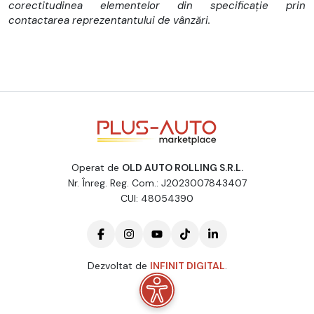
corectitudinea elementelor din specificație prin
Motorizare Diesel 2179 Cmc 165Cp
contactarea reprezentantului de vânzări.
Dotari:
-Tapiterie stofa 3 locuri
-Cotiera
-Cutie manuala 6 trepte
-Aer conditionat
Operat de
OLD AUTO ROLLING S.R.L.
-Computer bord
Nr. Înreg. Reg. Com.: J2023007843407
-Cutie depozitare deasupra bordului
CUI: 48054390
-Pilot automat
-Volan multifunctional
Dezvoltat de
INFINIT DIGITAL
.
-Parbriz incalzit
-Functie ECO