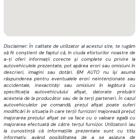
Disclaimer: În calitate de utilizator al acestui site, te rugăm
să fii conștient de faptul că, în ciuda eforturilor noastre de
a-ți oferi informații corecte și complete cu privire la
autovehiculele prezentate, pot apărea erori sau omisiuni în
descrieri, imagini sau dotări. BM AUTO nu își asumă
răspunderea pentru eventualele erori neintenționate sau
accidentale, inexactități sau omisiuni în legătură cu
specificația autovehiculului afișat, datorate preluării
acesteia de la producător sau de la terți parteneri. În cazul
autovehiculelor pe comandă, prețul afișat poate suferi
modificări în situația în care terții furnizori majorează prețul;
majorarea prețului afișat se va face cu o valoare egală cu
majorarea efectuată de către terțul furnizor. Utilizatorii iau
la cunostință că informațiile prezentate sunt cu titlu
informativ, având posibilitatea de a se asigura de