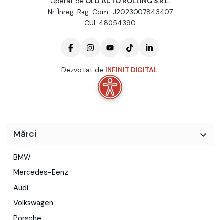
Operat de
OLD AUTO ROLLING S.R.L.
Nr. Înreg. Reg. Com.: J2023007843407
CUI: 48054390
Dezvoltat de
INFINIT DIGITAL
.
Mărci
BMW
Mercedes-Benz
Audi
Volkswagen
Porsche