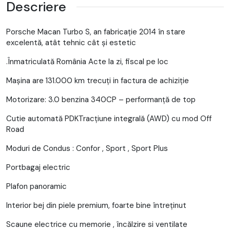
Descriere
Porsche Macan Turbo S, an fabricație 2014 în stare
excelentă, atât tehnic cât și estetic
.Înmatriculată România Acte la zi, fiscal pe loc
Mașina are 131.000 km trecuți in factura de achiziție
Motorizare: 3.0 benzina 340CP – performanță de top
Cutie automată PDKTracțiune integrală (AWD) cu mod Off
Road
Moduri de Condus : Confor , Sport , Sport Plus
Portbagaj electric
Plafon panoramic
Interior bej din piele premium, foarte bine întreținut
Scaune electrice cu memorie , încălzire si ventilate