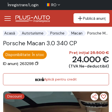
Înregistrare/Login
RO
Publică anunț
Mergi direct la butonul de accesibilitate
Mergi direct la conținutul principal
Porsche Macan 3.0 340 CP
Acasă
Autoturisme
Porsche
Macan
Porsche Macan 3.0 340 CP
Preț inițial
25.500 €
Disponibilitate: În stoc
24.000 €
ID anunț: 263298
(TVA Ne-deductibil)
Aplică pentru credit
Discount