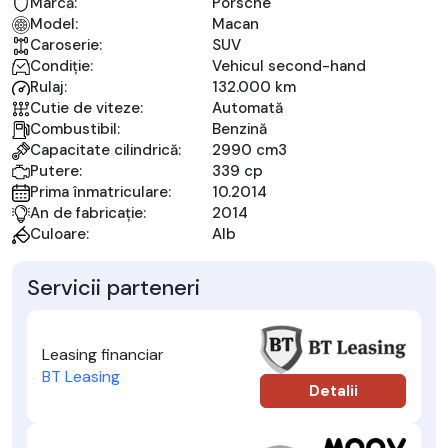
Marcă:
Porsche
Model:
Macan
Caroserie:
SUV
Condiție:
Vehicul second-hand
Rulaj:
132.000 km
Cutie de viteze:
Automată
Combustibil:
Benzină
Capacitate cilindrică:
2990 cm3
Putere:
339 cp
Prima înmatriculare:
10.2014
An de fabricație:
2014
Culoare:
Alb
Servicii parteneri
Leasing financiar
BT Leasing
Detalii