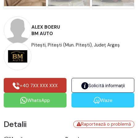
ALEX BOERU
BM AUTO
Pitești, Piteşti (Mun. Piteşti), Județ Argeş
+40 7XX XXX XXX
Solicită informații
WhatsApp
Waze
Detalii
Raportează o problemă