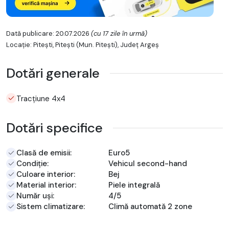
Dată publicare: 20.07.2026
(cu 17 zile în urmă)
Locație: Pitești, Piteşti (Mun. Piteşti), Județ Argeş
Dotări generale
Tracțiune 4x4
Dotări specifice
Clasă de emisii:
Euro5
Condiție:
Vehicul second-hand
Culoare interior:
Bej
Material interior:
Piele integrală
Număr uși:
4/5
Sistem climatizare:
Climă automată 2 zone