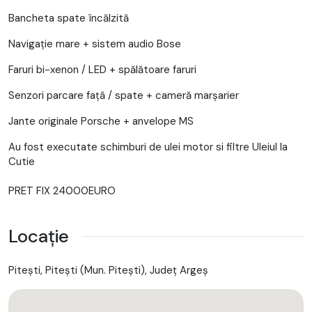
Bancheta spate încălzită
Navigație mare + sistem audio Bose
Faruri bi-xenon / LED + spălătoare faruri
Senzori parcare față / spate + cameră marșarier
Jante originale Porsche + anvelope MS
Au fost executate schimburi de ulei motor si filtre Uleiul la
Cutie
PRET FIX 24000EURO
Locație
Pitești, Piteşti (Mun. Piteşti), Județ Argeş