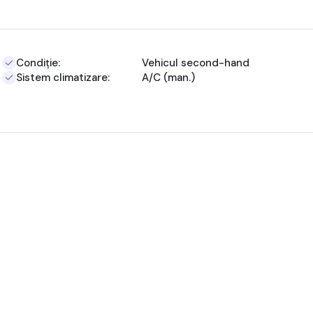
Condiție:
Vehicul second-hand
Sistem climatizare:
A/C (man.)