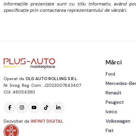
informațiile prezentate sunt cu titlu informativ, având p
specificație prin contactarea reprezentantului de vânzări.
Mărci
Ford
Operat de
OLD AUTO ROLLING S.R.L.
Mercedes-Be
Nr. Înreg. Reg. Com.: J2023007843407
CUI: 48054390
Renault
Peugeot
Iveco
Volkswagen
Dezvoltat de
INFINIT DIGITAL
.
Fiat