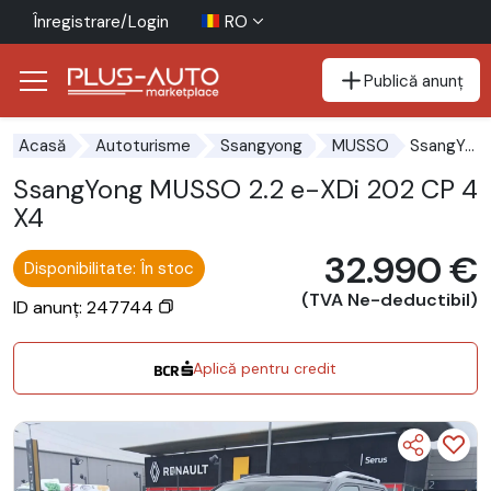
Înregistrare/Login
RO
Publică anunț
Mergi direct la butonul de accesibilitate
Mergi direct la conținutul principal
SsangYong MUSSO 2.2 e-XDi 202 CP 4X4
Acasă
Autoturisme
Ssangyong
MUSSO
SsangYong MUSSO 2.2 e-XDi 202 CP 4
X4
32.990 €
Disponibilitate: În stoc
(TVA Ne-deductibil)
ID anunț: 247744
Aplică pentru credit