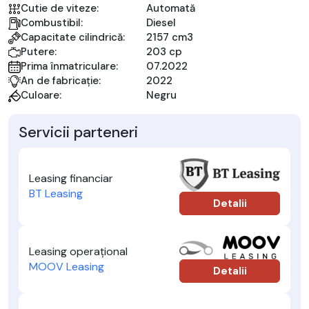
Cutie de viteze:
Automată
Combustibil:
Diesel
Capacitate cilindrică:
2157 cm3
Putere:
203 cp
Prima înmatriculare:
07.2022
An de fabricație:
2022
Culoare:
Negru
Servicii parteneri
Leasing financiar
BT Leasing
Detalii
Leasing operațional
MOOV Leasing
Detalii