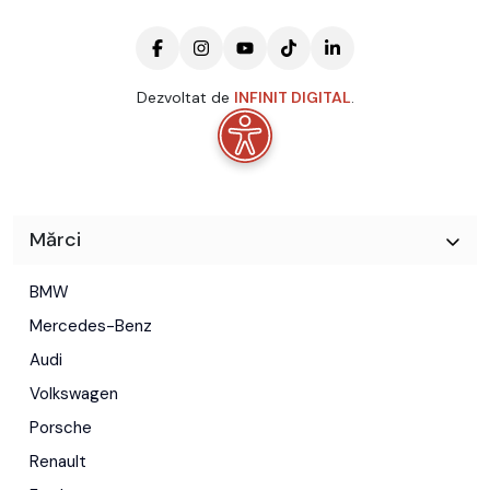
Tip faruri: Faruri LED
Camera video spate
Oglinzi exterioare cu reglare electrica
Oglinzi exterioare incalzite
Oglinzi exterioare rabatabile electric
Dezvoltat de
INFINIT DIGITAL
.
Lane assist
Asistenta la franare
Controlul tractiunii
Asistenta in panta
Asistenta in rampa
Sistem recunoastere semne trafic
Mărci
Asistenta faza lunga
Lumini de zi LED
BMW
Faruri ceata
Senzori presiune roti
Mercedes-Benz
Servodirectie
Audi
Jante aliaj: Jante aliaj 18
Volkswagen
ABS
ESP
Porsche
EBD
Renault
Sistem activ franare urgenta
Sistem monitorizare stare sofer