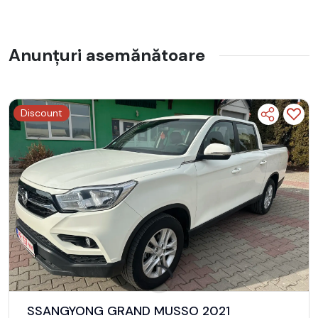
AUTO IN CONSIGNATIE
TVA DEDUCTIBILA
Anunțuri asemănătoare
GARANTIE PRODUCATOR PANA LA 16.03.2028 IN LIMITA A
100000 KM
Discount
Toate informațiile din acest anunț urmează să fie confirmate
împreună cu vânzătorul.
Android Auto
Transmisie: 4x4 (automat)
Bluetooth
Optiuni culoare: Metalizata
Se emite factura
Port USB
Garantie de la producator pana la: 2028-03-16
sau in limita a: 100000
SSANGYONG GRAND MUSSO 2021
Tara de origine: Romania