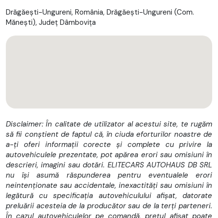
---------------------------------------------------
Drăgăești-Ungureni, România, Drăgăeşti-Ungureni (Com.
✅ Numarul de proprietari: 1
Măneşti), Județ Dâmboviţa
✅ Istoric service: DA
✅ Finantare: DA
✅ Garantie: DA
---------------------------------------------------
POSIBILITATE ACHIZITIE IN RATE FIXE FARA AVANS(doar cu
cartea de identitate).
POSIBILITATE ACHIZITIE IN LEASING (autoturismul se vinde cu
TVA DEDUCTIBIL).
*In pretul afisat beneficiati de #GARANTIE INTEGRALA #1
AN, #FARA LIMITA DE KILOMETRII, PENTRU MOTOR /
Disclaimer: În calitate de utilizator al acestui site, te rugăm
DIFERENTIAL / TRANSMISIE.
să fii conștient de faptul că, în ciuda eforturilor noastre de
#Asistenta rutiera gratuita pana la un centru service, in caz
a-ți oferi informații corecte și complete cu privire la
de defectiune.
autovehiculele prezentate, pot apărea erori sau omisiuni în
#Posibilitate incheiere garantie extinsa pana la 3 ani, fara
descrieri, imagini sau dotări. ELITECARS AUTOHAUS DB SRL
limita de kilometrii.
nu își asumă răspunderea pentru eventualele erori
KILOMETRII CERTIFICATI JURIDIC-se vor nota pe factura de
neintenționate sau accidentale, inexactități sau omisiuni în
vanzare.
legătură cu specificația autovehiculului afișat, datorate
Factura se va emite in lei la cursul Bancii Transilvania, din ziua
preluării acesteia de la producător sau de la terți parteneri.
achizitiei.
În cazul autovehiculelor pe comandă, prețul afișat poate