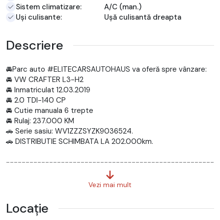
Sistem climatizare:
A/C (man.)
Uși culisante:
Ușă culisantă dreapta
Descriere
🚘Parc auto #ELITECARSAUTOHAUS va oferă spre vânzare:
🚘 VW CRAFTER L3-H2
🚘 Inmatriculat 12.03.2019
🚘 2.0 TDI-140 CP
🚘 Cutie manuala 6 trepte
🚘 Rulaj: 237.000 KM
🚗 Serie sasiu: WV1ZZZSYZK9036524.
🚗 DISTRIBUTIE SCHIMBATA LA 202.000km.
-----------------------------------------------------
----------------
📲 SUNA ACUM: 0785 742 865
Vezi mai mult
-----------------------------------------------------
---------------
Locație
Vezi oferta completa pe https://autoleasingrate.ro