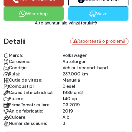
WhatsApp
Waze
Alte anunțuri ale vânzătorului
Detalii
Raportează o problemă
Marcă:
Volkswagen
Caroserie:
Autofurgon
Condiție:
Vehicul second-hand
Rulaj:
237.000 km
Cutie de viteze:
Manuală
Combustibil:
Diesel
Capacitate cilindrică:
1986 cm3
Putere:
140 cp
Prima înmatriculare:
03.2019
An de fabricație:
2019
Culoare:
Alb
Număr de scaune:
3