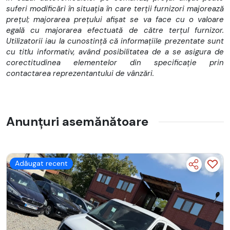
---------------------------------------------------
suferi modificări în situația în care terții furnizori majorează
Dotari:
prețul; majorarea prețului afișat se va face cu o valoare
-Dimensiune marfa:
egală cu majorarea efectuată de către terțul furnizor.
Lungime spatiu marfa= 3.40m, Latime= 1.74m, Inaltime= 1.9m
Utilizatorii iau la cunostință că informațiile prezentate sunt
-3 locuri
cu titlu informativ, având posibilitatea de a se asigura de
-140cp
corectitudinea elementelor din specificație prin
-Clima
contactarea reprezentantului de vânzări.
-Computer bord
-scaune incalzite
-Front assist
-WEBASTO cu telecomanda
Anunțuri asemănătoare
-Radio CD, SD, AUX, USB, Bluetooth
-Pilot automat
-Senzori parcare fata-spate
-Camera marsarier
-Geamuri electrice
Adăugat recent
-Oglinzi electrice incalzite
-Inchidere centralizata
-Asistenta la plecare in rampa HLA
-Pilot automat
-ESP, ABS
-Cotiera scaun sofer+pasager