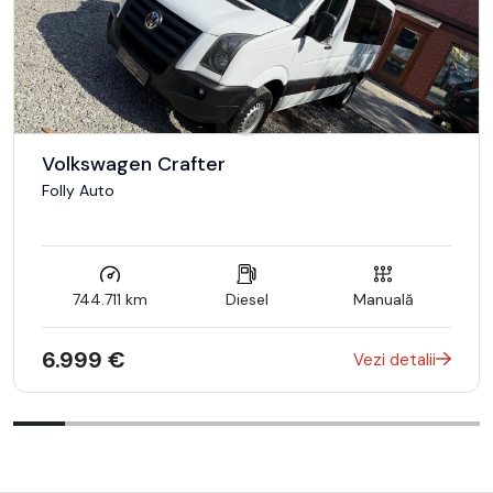
-TOATE REVIZIILE IN REPREZENTANTA
-Km reali
-Auto ruleaza impecabil.
*Garantia la motor si cutie este supusa unor termene si
conditii.
**Descrierea autovehicului este strict informativa, pot exista
greșeli umane de tipar (optiuni, performanța a motorului,
Volkswagen Crafter
capacitate cilindrica, transmisie etc.)
Folly Auto
744.711 km
Diesel
Manuală
6.999 €
Vezi detalii