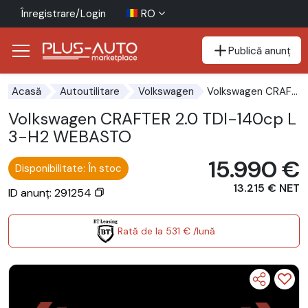
Înregistrare/Login
RO
Publică anunț
Mergi direct la butonul de accesibilitate
Mergi direct la conținutul principal
Volkswagen CRAFTER 2.0 TDI-140cp L3-H2 WEBASTO
Acasă
Autoutilitare
Volkswagen
Volkswagen CRAFTER 2.0 TDI-140cp L
3-H2 WEBASTO
15.990 €
Disponibilitate: În stoc
13.215 € NET
ID anunț: 291254
Rată de la 531 € /lună