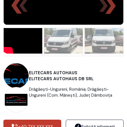
ELITECARS AUTOHAUS
ELITECARS AUTOHAUS DB SRL
Drăgăești-Ungureni, România, Drăgăeşti-
Ungureni (Com. Măneşti), Județ Dâmboviţa
+40 7XX XXX XXX
Solicită informații