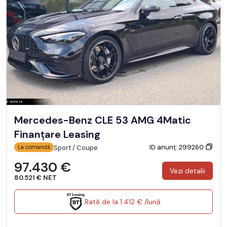
Mercedes-Benz CLE 53 AMG 4Matic
Finanțare Leasing
ID anunț: 299260
Sport / Coupe
La comandă
97.430 €
Vezi detalii
80.521 € NET
Rată de la 1.412 € /lună