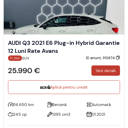
AUDI Q3 2021 E6 Plug-in Hybrid Garantie
12 Luni Rate Avans
ID anunț: 310674
SUV
În stoc
25.990 €
Vezi detalii
Aplică pentru credit
114.650 km
Benzină
Automată
245 cp
1395 cm3
01.2021