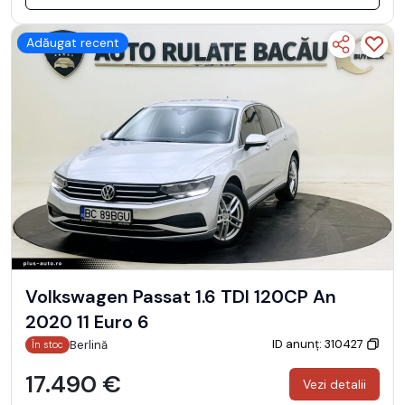
Adăugat recent
Volkswagen Passat 1.6 TDI 120CP An
2020 11 Euro 6
ID anunț: 310427
Berlină
În stoc
17.490 €
Vezi detalii