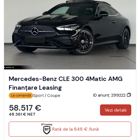
Mercedes-Benz CLE 300 4Matic AMG
Finanțare Leasing
ID anunț: 299222
Sport / Coupe
La comandă
58.517 €
Vezi detalii
48.361 € NET
Rată de la 848 € /lună