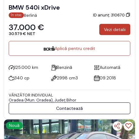
BMW 540i xDrive
ID anunț: 310670
Berlină
În stoc
37.000 €
Vezi detalii
30.579 € NET
Aplică pentru credit
125.000 km
Benzină
Automată
340 cp
2998 cm3
09.2018
VÂNZĂTOR INDIVIDUAL
Oradea (Mun. Oradea), Județ Bihor
Contactează
Nouă