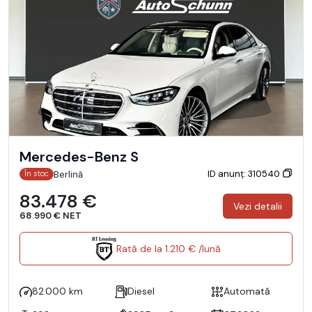
Mercedes-Benz S
ID anunț: 310540
Berlină
În stoc
83.478 €
Vezi detalii
68.990 € NET
Rată de la 1.210 € /lună
82.000 km
Diesel
Automată