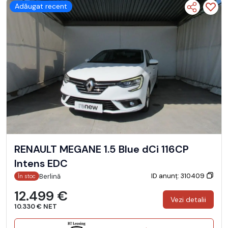
Adăugat recent
RENAULT MEGANE 1.5 Blue dCi 116CP
Intens EDC
ID anunț: 310409
Berlină
În stoc
12.499 €
Vezi detalii
10.330 € NET