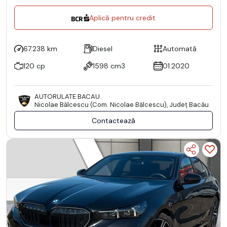
Aplică pentru credit
67.238 km
Diesel
Automată
120 cp
1598 cm3
01.2020
AUTORULATE BACAU
Nicolae Bălcescu (Com. Nicolae Bălcescu), Județ Bacău
Contactează