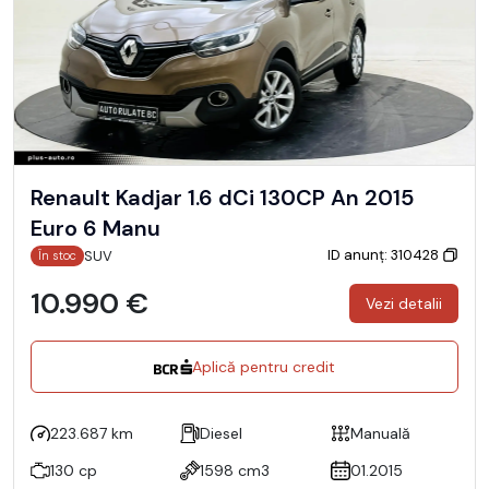
Renault Kadjar 1.6 dCi 130CP An 2015
Euro 6 Manu
ID anunț: 310428
SUV
În stoc
10.990 €
Vezi detalii
Aplică pentru credit
223.687 km
Diesel
Manuală
130 cp
1598 cm3
01.2015