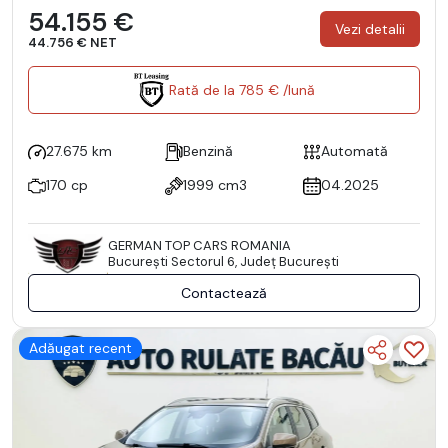
54.155 €
Vezi detalii
44.756 € NET
Rată de la 785 € /lună
27.675 km
Benzină
Automată
170 cp
1999 cm3
04.2025
GERMAN TOP CARS ROMANIA
Bucureşti Sectorul 6, Județ București
Contactează
Adăugat recent