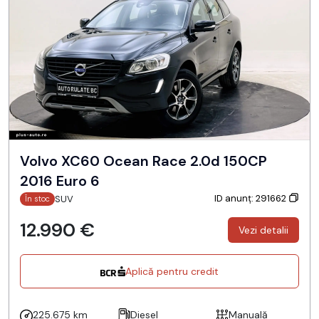
Volvo XC60 Ocean Race 2.0d 150CP
2016 Euro 6
ID anunț: 291662
SUV
În stoc
12.990 €
Vezi detalii
Aplică pentru credit
225.675 km
Diesel
Manuală