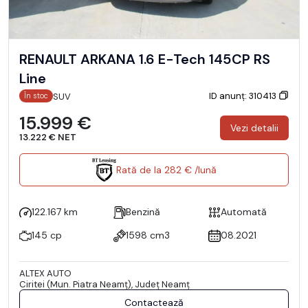
RENAULT ARKANA 1.6 E-Tech 145CP RS
Line
ID anunț: 310413
SUV
În stoc
15.999 €
Vezi detalii
13.222 € NET
Rată de la 282 € /lună
122.167 km
Benzină
Automată
145 cp
1598 cm3
08.2021
ALTEX AUTO
Ciritei (Mun. Piatra Neamţ), Județ Neamţ
Contactează