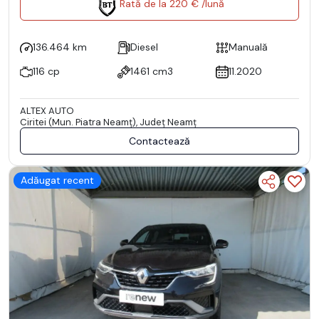
Rată de la 220 € /lună
136.464 km
Diesel
Manuală
116 cp
1461 cm3
11.2020
ALTEX AUTO
Ciritei (Mun. Piatra Neamţ), Județ Neamţ
Contactează
Adăugat recent