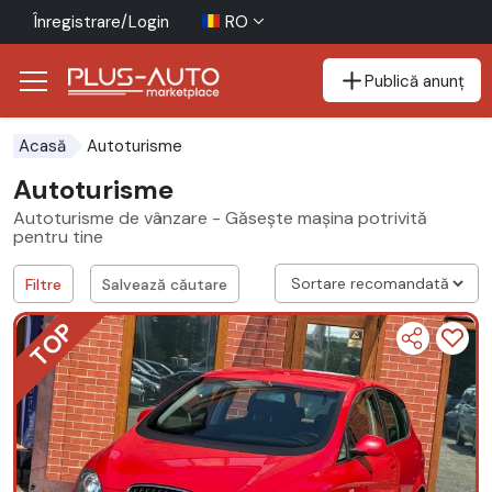
Înregistrare/Login
RO
Publică anunț
Mergi direct la butonul de accesibilitate
Mergi direct la conținutul principal
Autoturisme
Acasă
Autoturisme
Autoturisme de vânzare - Găsește mașina potrivită
pentru tine
Filtre
Salvează căutare
TOP