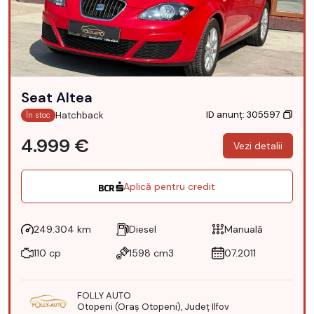
Seat Altea
ID anunț: 305597
Hatchback
În stoc
4.999 €
Vezi detalii
Aplică pentru credit
249.304 km
Diesel
Manuală
110 cp
1598 cm3
07.2011
FOLLY AUTO
Otopeni (Oraş Otopeni), Județ Ilfov