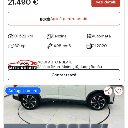
21.490 €
Vezi detalii
Aplică pentru credit
101.522 km
Benzină
Automată
150 cp
1498 cm3
01.2020
WOW AUTO RULATE
Găzărie (Mun. Moineşti), Județ Bacău
Contactează
Adăugat recent