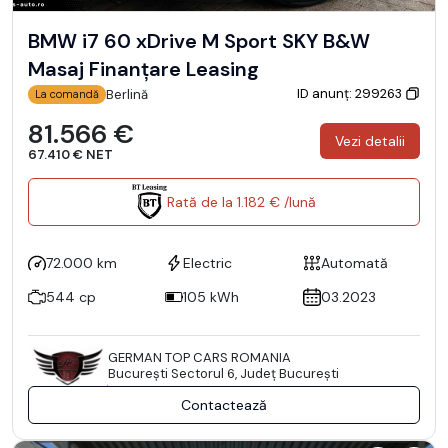
BMW i7 60 xDrive M Sport SKY B&W
Masaj Finanțare Leasing
ID anunț: 299263
Berlină
La comandă
81.566 €
Vezi detalii
67.410 € NET
Rată de la 1.182 € /lună
72.000 km
Electric
Automată
544 cp
105 kWh
03.2023
GERMAN TOP CARS ROMANIA
Bucureşti Sectorul 6, Județ București
Contactează