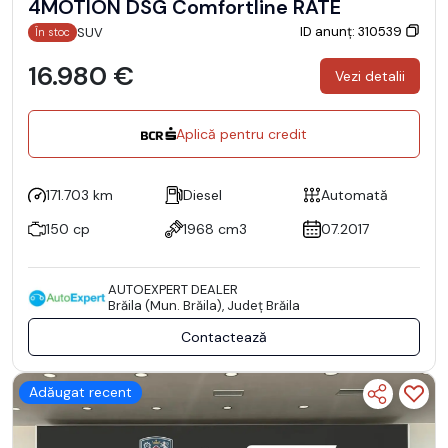
4MOTION DSG Comfortline RATE
ID anunț: 310539
SUV
În stoc
16.980 €
Vezi detalii
Aplică pentru credit
171.703 km
Diesel
Automată
150 cp
1968 cm3
07.2017
AUTOEXPERT DEALER
Brăila (Mun. Brăila), Județ Brăila
Contactează
Adăugat recent