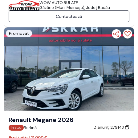
WOW AUTO RULATE
Găzărie (Mun. Moineşti), Județ Bacău
Contactează
Promovat
Renault Megane 2026
ID anunț: 279143
Berlină
În stoc
Preț inițial
21.000 €