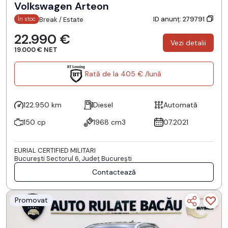
Volkswagen Arteon
ID anunț: 279791
Break / Estate
În stoc
22.990 €
Vezi detalii
19.000 € NET
Rată de la 405 € /lună
122.950 km
Diesel
Automată
150 cp
1968 cm3
07.2021
EURIAL CERTIFIED MILITARI
Bucureşti Sectorul 6, Județ București
Contactează
Promovat