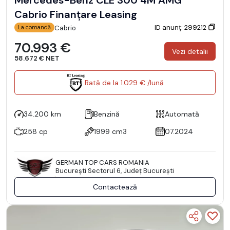
Mercedes-Benz CLE 300 4M AMG
Cabrio Finanțare Leasing
ID anunț: 299212
Cabrio
La comandă
70.993 €
Vezi detalii
58.672 € NET
Rată de la 1.029 € /lună
34.200 km
Benzină
Automată
258 cp
1999 cm3
07.2024
GERMAN TOP CARS ROMANIA
Bucureşti Sectorul 6, Județ București
Contactează