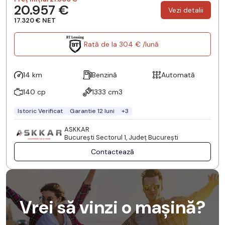
20.957 €
Vezi detalii
17.320 € NET
Rată de la 304 € /lună
14 km
Benzină
Automată
140 cp
1333 cm3
Istoric Verificat
Garantie 12 luni
+3
ASKKAR
Bucureşti Sectorul 1, Județ București
Contactează
Vrei să vinzi o mașină?