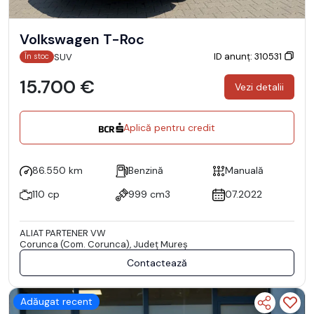
Volkswagen T-Roc
ID anunț: 310531
SUV
În stoc
15.700 €
Vezi detalii
Aplică pentru credit
86.550 km
Benzină
Manuală
110 cp
999 cm3
07.2022
ALIAT PARTENER VW
Corunca (Com. Corunca), Județ Mureş
Contactează
Adăugat recent