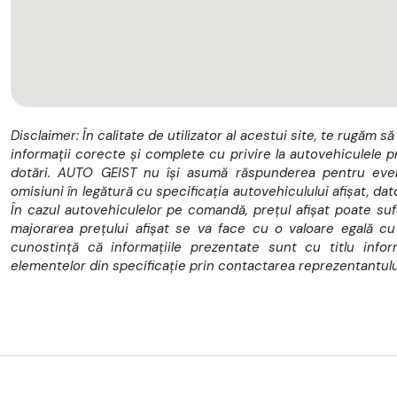
Tara provenienta: Romania
Numar chei disponibile: 2
VIN / Serie șasiu WV1ZZZ2KZLX145870
Motor 1968 cm3 Diesel 75 CP
Disclaimer: În calitate de utilizator al acestui site, te rugăm să
informații corecte și complete cu privire la autovehiculele p
♦♦♦♦♦ DOTARI ♦♦♦♦♦
dotări. AUTO GEIST nu își asumă răspunderea pentru event
omisiuni în legătură cu specificația autovehiculului afișat, dat
Cutie manuala 5+1
În cazul autovehiculelor pe comandă, prețul afișat poate sufer
Clima pe 2 zone
majorarea prețului afișat se va face cu o valoare egală cu m
cunostință că informațiile prezentate sunt cu titlu info
Radio MP3 + USB + AUX
elementelor din specificație prin contactarea reprezentantulu
Conectivitate Bluetooth
Sistem Start - Stop
ABS, ESP, ASR, 2 Airbag-uri
Geamuri electrice