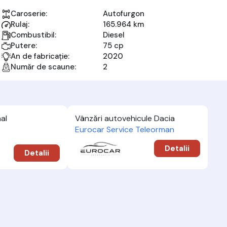
Caroserie:
Autofurgon
Rulaj:
165.964 km
Combustibil:
Diesel
Putere:
75 cp
An de fabricație:
2020
Număr de scaune:
2
al
Vânzări autovehicule Dacia
Eurocar Service Teleorman
Detalii
Detalii