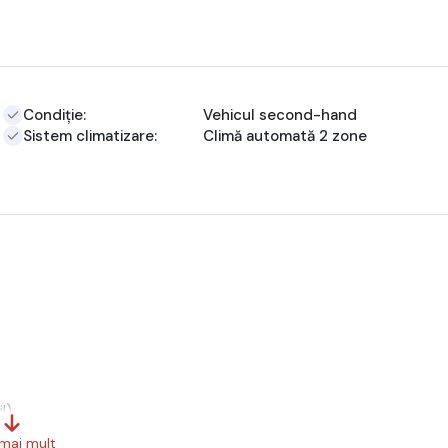
Condiție:
Vehicul second-hand
Sistem climatizare:
Climă automată 2 zone
l)
 mai mult