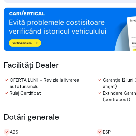
Facilități Dealer
OFERTA LUNII – Revizie la livrarea
Garanție 12 luni 
autoturismului
afișat)
Rulaj Certificat
Extindere Garanț
(contracost)
Dotări generale
ABS
ESP