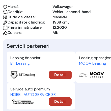
Marcă:
Volkswagen
Condiție:
Vehicul second-hand
Cutie de viteze:
Manuală
Capacitate cilindrică:
1968 cm3
Prima înmatriculare:
12.2020
Culoare:
Alb
Servicii parteneri
Leasing financiar
Leasing operațion
BT Leasing
MOOV Leasing
Detalii
Service auto premium
NOBEL AUTO SERVICE SRL
Detalii