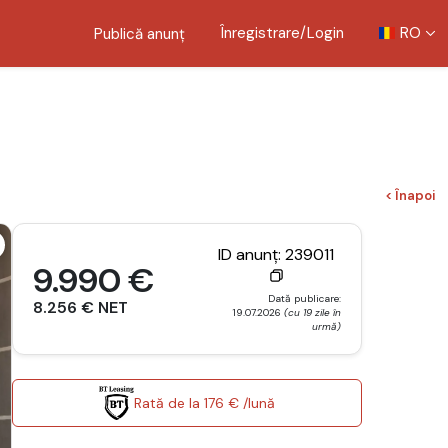
Înregistrare/Login
RO
Publică anunț
< Înapoi
ID anunț: 239011
9.990 €
Dată publicare:
8.256 € NET
19.07.2026
(cu 19 zile în
urmă)
Rată de la 176 € /lună