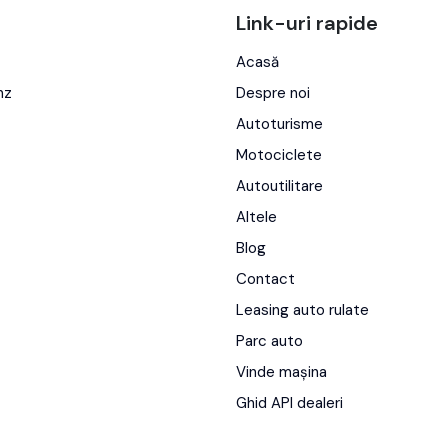
Link-uri rapide
Acasă
nz
Despre noi
Autoturisme
Motociclete
Autoutilitare
Altele
Blog
Contact
teti contact prin mail office@autogeist.ro sau telefonic la
Leasing auto rulate
Parc auto
Vinde mașina
eist au caracter informativ, totodată pot exista greșeli cu caracte
Ghid API dealeri
ehnice, dotări, etc.). Astfel, pentru informații exacte sau detalii
 mai sus cât și prin email(office@autogeist.ro).