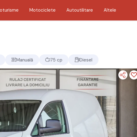
oturisme
Motociclete
Autoutilitare
Altele
Manuală
75 cp
Diesel