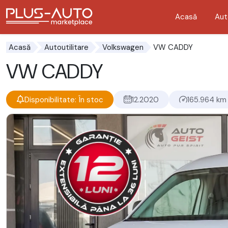
Acasă
Aut
Mergi direct la butonul de accesibilitate
Mergi direct la conținutul principal
VW CADDY
Acasă
Autoutilitare
Volkswagen
VW CADDY
Disponibilitate: În stoc
12.2020
165.964 km