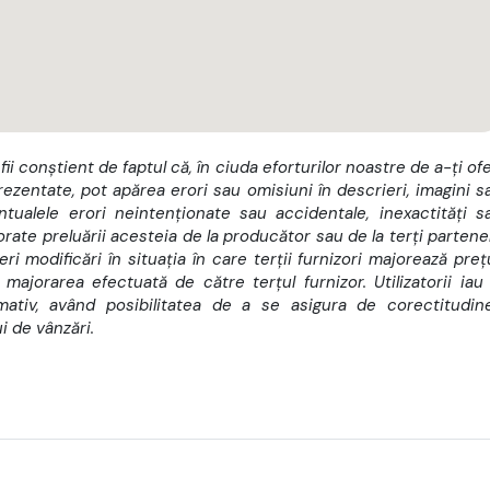
 fii conștient de faptul că, în ciuda eforturilor noastre de a-ți ofe
rezentate, pot apărea erori sau omisiuni în descrieri, imagini s
ualele erori neintenționate sau accidentale, inexactități s
orate preluării acesteia de la producător sau de la terți partener
i modificări în situația în care terții furnizori majorează prețu
ajorarea efectuată de către terțul furnizor. Utilizatorii iau 
rmativ, având posibilitatea de a se asigura de corectitudin
i de vânzări.