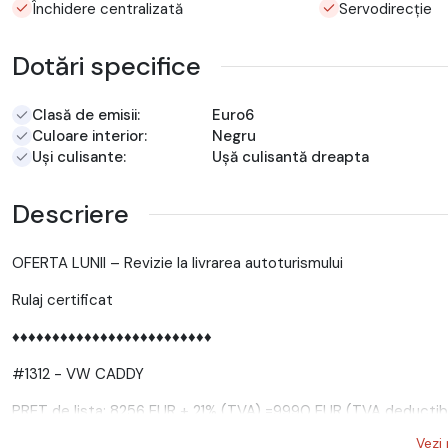
Închidere centralizată
Servodirecție
Dotări specifice
Clasă de emisii:
Euro6
Culoare interior:
Negru
Uși culisante:
Ușă culisantă dreapta
Descriere
OFERTA LUNII – Revizie la livrarea autoturismului
Rulaj certificat
♦♦♦♦♦♦♦♦♦♦♦♦♦♦♦♦♦♦♦♦♦♦♦♦♦
#1312 - VW CADDY
PRET de lista: 8256 EUR + 21% (TVA) =9990 EUR (TVA deductibi
Vezi
♦♦♦♦♦♦♦♦♦♦♦♦♦♦♦♦♦♦♦♦♦♦♦♦♦