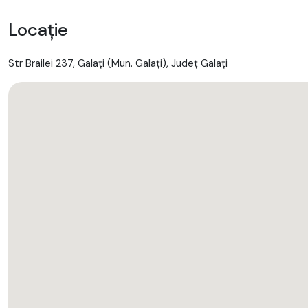
Locație
Posibilitate extindere GARANTIE pana la 36 luni
Finanțare leasing auto pentru persoane fizice și persoane juridi
Str Brailei 237, Galaţi (Mun. Galaţi), Județ Galaţi
Finanțare pentru persoane fizice cu venituri externe
Finanțare pentru persoanele cu istoric negativ
Test Drive și Verificare
♦♦♦♦♦♦♦♦♦♦♦♦♦♦♦♦♦♦♦♦♦♦♦♦♦
Pentru detalii suplimentare vă rugăm să luați legătura cu unul di
0740945736 - Bogdan
0744570588 - Roxana
0756093505 - Alexandru
ID 1312
Achizitionat din reprezentanta RO