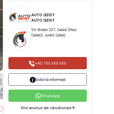
AUTO GEIST
AUTO GEIST
Str Brailei 237, Galaţi (Mun.
Galaţi), Județ Galaţi
+40 7XX XXX XXX
Solicită informații
WhatsApp
Alte anunțuri ale vânzătorului
ă