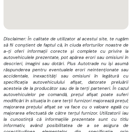
Disclaimer: În calitate de utilizator al acestui site, te rugăm
să fii conștient de faptul că, în ciuda eforturilor noastre de
a-ți oferi informații corecte și complete cu privire la
autovehiculele prezentate, pot apărea erori sau omisiuni în
descrieri, imagini sau dotări. Plus Autotrade nu își asumă
răspunderea pentru eventualele erori neintenționate sau
accidentale, inexactități sau omisiuni în legătură cu
specificația autovehiculului afișat, datorate preluării
acesteia de la producător sau de la terți parteneri. În cazul
autovehiculelor pe comandă, prețul afișat poate suferi
modificări în situația în care terții furnizori majorează prețul;
majorarea prețului afișat se va face cu o valoare egală cu
majorarea efectuată de către terțul furnizor. Utilizatorii iau
la cunostință că informațiile prezentate sunt cu titlu
informativ, având posibilitatea de a se asigura de
corectitudinea elementelor din specificație prin