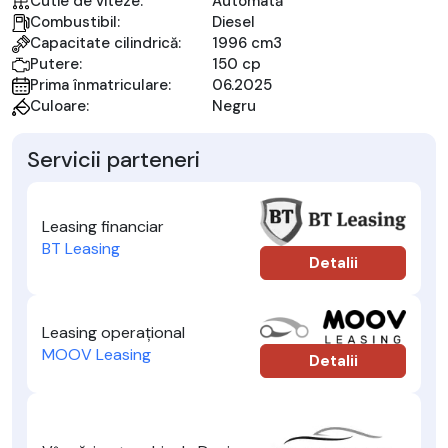
Cutie de viteze:
Automată
Combustibil:
Diesel
Capacitate cilindrică:
1996 cm3
Putere:
150 cp
Prima înmatriculare:
06.2025
Culoare:
Negru
Servicii parteneri
Leasing financiar
BT Leasing
Detalii
Leasing operațional
MOOV Leasing
Detalii