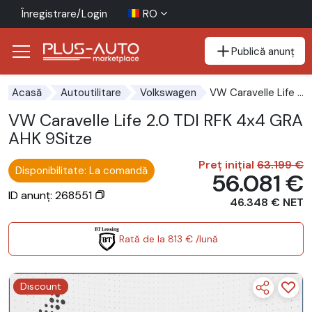
Înregistrare/Login
RO
Publică anunț
Mergi direct la butonul de accesibilitate
Mergi direct la conținutul principal
VW Caravelle Life 2.0 TDI RFK 4x4 GRA AHK 9Sitze
Acasă
Autoutilitare
Volkswagen
VW Caravelle Life 2.0 TDI RFK 4x4 GRA
AHK 9Sitze
Preț inițial
63.199 €
Disponibilitate: La comandă
56.081 €
ID anunț: 268551
46.348 € NET
Rată de la 813 € /lună
Discount