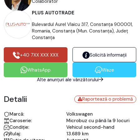
Colaborator
PLUS AUTOTRADE
Bulevardul Aurel Vlaicu 317, Constanța 900001,
Romania, Constanţa (Mun. Constanţa), Județ
Constanţa
+40 7XX XXX XXX
Solicită informații
WhatsApp
Waze
Alte anunțuri ale vânzătorului
Detalii
Raportează o problemă
Marcă:
Volkswagen
Caroserie:
Microbuz cu până la 9 locuri
Condiție:
Vehicul second-hand
Rulaj:
13.689 km