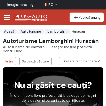
Înregistrare/Login
RO
Publică anunț
Mergi direct la butonul de accesibilitate
Mergi direct la conținutul principal
Huracán
Acasă
Autoturisme
Lamborghini
Autoturisme Lamborghini Huracán
Autoturisme de vânzare - Găsește mașina potrivită
pentru tine
Filtre
Salvează căutare
Nu ai găsit ce cauți?
Îți oferim consiliere profesională la selecția de mașini
de la dealeri și parcuri auto certificate.