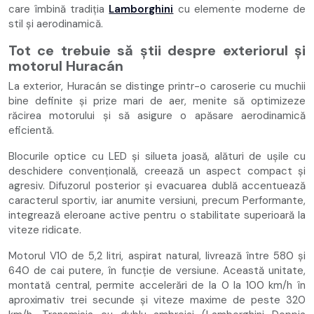
care îmbină tradiția
Lamborghini
cu elemente moderne de
stil și aerodinamică.
Tot ce trebuie să știi despre exteriorul și
motorul Huracán
La exterior, Huracán se distinge printr-o caroserie cu muchii
bine definite și prize mari de aer, menite să optimizeze
răcirea motorului și să asigure o apăsare aerodinamică
eficientă.
Blocurile optice cu LED și silueta joasă, alături de ușile cu
deschidere convențională, creează un aspect compact și
agresiv. Difuzorul posterior și evacuarea dublă accentuează
caracterul sportiv, iar anumite versiuni, precum Performante,
integrează eleroane active pentru o stabilitate superioară la
viteze ridicate.
Motorul V10 de 5,2 litri, aspirat natural, livrează între 580 și
640 de cai putere, în funcție de versiune. Această unitate,
montată central, permite accelerări de la 0 la 100 km/h în
aproximativ trei secunde și viteze maxime de peste 320