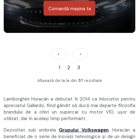
Comandă mașina ta
‹
›
1
2
3
Afișează de la
la
din
57
rezultate
Lamborghini Huracán a debutat în 2014 ca înlocuitor pentru
apreciatul Gallardo, fiind gândit să ducă mai departe filozofia
brandului de a oferi un supercar cu motor V10, ușor de
utilizat, dar în același timp performant.
Dezvoltat sub umbrela
Grupului Volkswagen
, Huracán a
beneficiat de o serie de inovații tehnologice și de un design