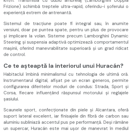
km/h. Transmisia cu dublu ambreiaj (Lamborghini Doppia
Frizione) schimbă treptele ultra-rapid, oferindu-i șoferului o
experiență extrem de antrenantă.
Sistemul de tracțiune poate fi integral sau, în anumite
versiuni, doar pe puntea spate, pentru un plus de provocare
și implicare la volan. Sisteme precum Lamborghini Dynamic
Steering și suspensia adaptivă optimizează comportamentul
mașinii, oferind manevrabilitate superioară și un grad ridicat
de control.
Ce te așteaptă la interiorul unui Huracán?
Habitaclul îmbină minimalismul cu tehnologia de ultimă oră.
Instrumentarul digital, afișat pe un ecran generos, permite
configurarea diferitelor moduri de condus: Strada, Sport și
Corsa, fiecare influențând răspunsul motorului și reglajele
șasiului.
Scaunele sport, confecționate din piele și Alcantara, oferă
suport lateral excelent, iar finisajele din fibră de carbon sau
aluminiu subliniază accentul pus pe performanță. Deși rămâne
un supercar, Huracán este mai ușor de manevrat în mediul