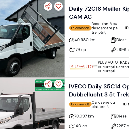
Daily 72C18 Meiller 
CAM AC
Basculantă cu
ID
descărcare pe
La comandă
trei părți
49.980 km
Diesel
179 cp
2998 
PLUS AUTOTRAD
Bucureşti Sectoru
București
IVECO Daily 35C14 O
Dubbellucht 3 5t Tre
Caroserie cu
ID
La comandă
platformă
70.097 km
Diesel
140 cp
2287 