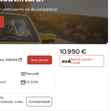
em vizibil pentru mii de cumpărători.
ț
10.950 €
Aplică pentru
unț: 298089
Vezi detalii
credit
Manuală
cm3
02.2016
TA
Contactează
stanţa), Județ