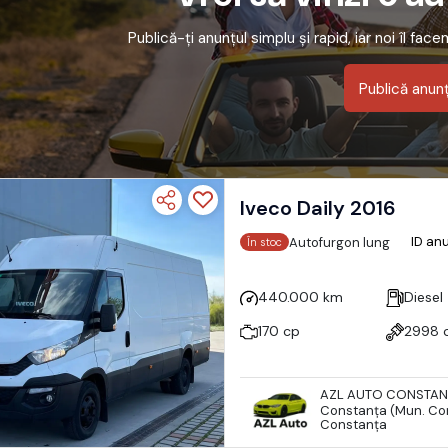
Publică-ți anunțul simplu și rapid, iar noi îl fac
Publică anun
Iveco Daily 2016
ID an
Autofurgon lung
În stoc
440.000 km
Diesel
170 cp
2998 
AZL AUTO CONSTAN
Constanţa (Mun. Con
Constanţa