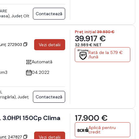
TARE
Contactează
sa), Județ Olt
Preț inițial
39.930 €
39.917 €
nunț: 272903
Vezi detalii
32.989 € NET
Rată de la 579 €
/lună
Automată
cm3
04.2022
RL
Contactează
rogârla), Județ
17.900 €
L 3.0HPI 150Cp Clima
Aplică pentru
credit
nunț: 247827
Vezi detalii