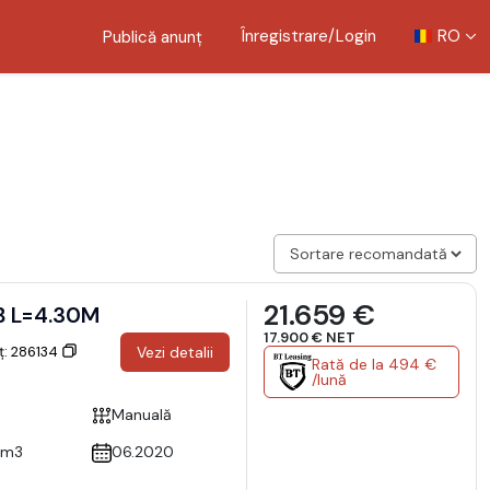
Înregistrare/Login
RO
Publică anunț
21.659 €
B L=4.30M
17.900 € NET
ț: 286134
Vezi detalii
Rată de la 494 €
/lună
Manuală
cm3
06.2020