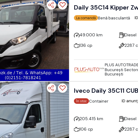
I
Benă basculantă
La comandă
49.000 km
Diesel
136 cp
2287 
PLUS AUTOTRAD
Bucureşti Sectoru
București
Iveco Daily 35C11 CU
ID anunț
Container
În stoc
205.415 km
Diesel
106 cp
2287 