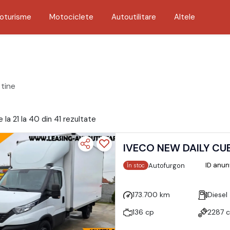
oturisme
Motociclete
Autoutilitare
Altele
 tine
 la 21 la 40 din 41 rezultate
IVECO NEW DAILY CU
ID anun
Autofurgon
În stoc
173.700 km
Diesel
136 cp
2287 