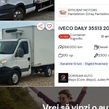
EFFICIENT MOTORS
Pantelimon (Oraş Pantelimon
iVECO DAILY 35S13 20
Container
ID a
În stoc
frigorific
266.000 km
Diesel
130 cp
2300 
Garantie 12 luni
Eligibil finantare
DORYSAM AUTO
Blejoi (Com. Blejoi), Județ 
Vrei să vinzi o a