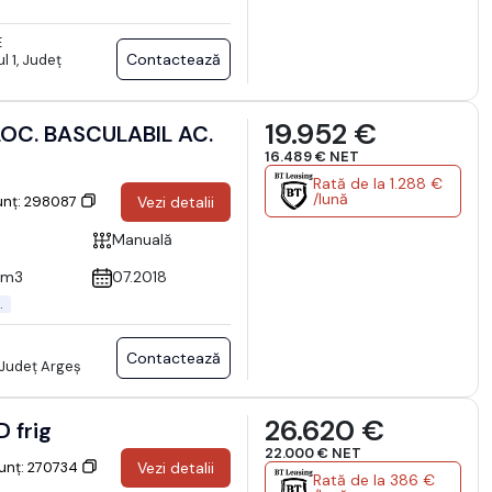
E
Contactează
l 1, Județ
19.952 €
16.489 € NET
Rată de la 1.288 €
/lună
unț: 298087
Vezi detalii
Manuală
cm3
07.2018
.
Contactează
 Județ Argeş
26.620 €
 frig
22.000 € NET
nunț: 270734
Vezi detalii
Rată de la 386 €