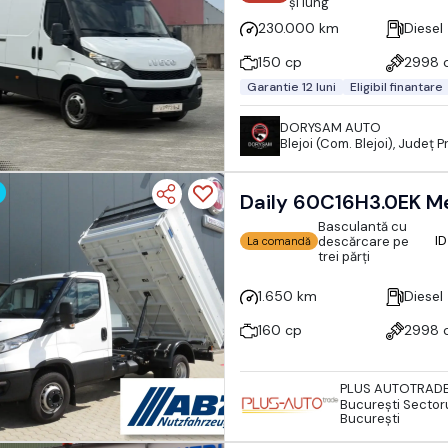
și lung
230.000 km
Diesel
150 cp
2998 
Garantie 12 luni
Eligibil finantare
DORYSAM AUTO
Blejoi (Com. Blejoi), Județ 
Daily
Basculantă cu
ID
descărcare pe
La comandă
trei părți
1.650 km
Diesel
160 cp
2998 
PLUS AUTOTRAD
Bucureşti Sectoru
București