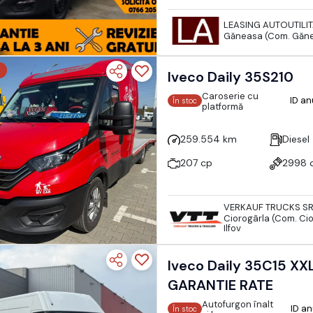
LEASING AUTOUTILI
Găneasa (Com. Gănea
Iveco Daily 35S210
Caroserie cu
ID a
În stoc
platformă
259.554 km
Diesel
207 cp
2998 
VERKAUF TRUCKS S
Ciorogârla (Com. Cio
Ilfov
Iveco Daily 35C15 XX
GARANTIE RATE
Autofurgon înalt
ID a
În stoc