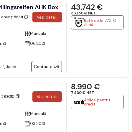
43.742 €
Daily 35C14 Kipper Zwillingsreifen AHK Box
36.150 € NET
D anunț: 86311
Vezi detalii
Rată de la 770 €
/lună
Manuală
cm3
06.2021
E
Contactează
l 1, Județ
8.990 €
B
7.430 € NET
: 299315
Vezi detalii
Aplică pentru
credit
Manuală
cm3
03.2013