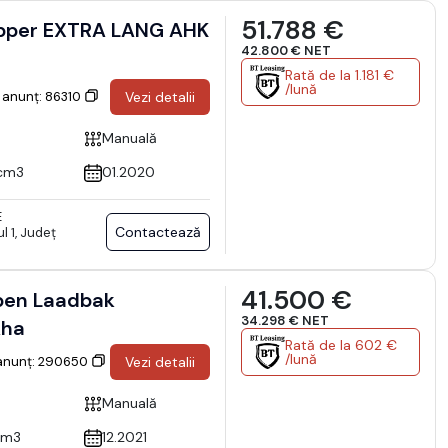
51.788 €
Kipper EXTRA LANG AHK
42.800 € NET
Rată de la 1.181 €
/lună
 anunț: 86310
Vezi detalii
Manuală
cm3
01.2020
E
Contactează
l 1, Județ
41.500 €
pen Laadbak
34.298 € NET
kha
Rată de la 602 €
/lună
 anunț: 290650
Vezi detalii
Manuală
cm3
12.2021