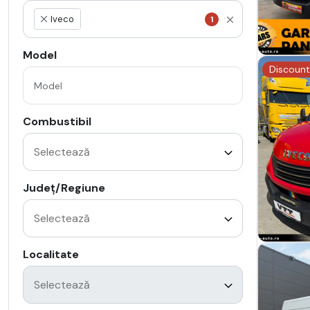
Iveco
1
×
Model
Discount
Combustibil
Județ/Regiune
Localitate