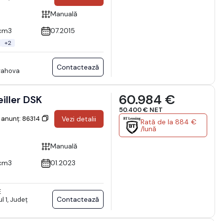
Manuală
cm3
07.2015
+2
Contactează
Prahova
60.984 €
 60C16H3.0EK Meiller DSK
50.400 € NET
 anunț: 86314
Vezi detalii
Rată de la 884 €
/lună
Manuală
cm3
01.2023
E
Contactează
l 1, Județ