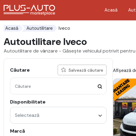
Acasă
Aut
Mergi direct la butonul de accesibilitate
Mergi direct la conținutul principal
Iveco
Acasă
Autoutilitare
Autoutilitare Iveco
Autoutilitare de vânzare - Găsește vehiculul potrivit pentru
Căutare
Afișează de
Salvează căutare
Disponibilitate
Selectează
Marcă