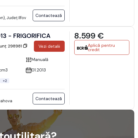
Contactează
), Județ Ilfov
8.599 €
13 - FRIGORIFICA
Aplică pentru
nunț: 298981
Vezi detalii
credit
Manuală
cm3
01.2013
+2
Contactează
Prahova
utoutilitară?