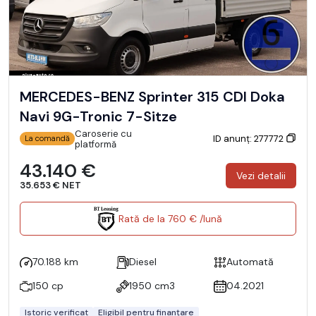
MERCEDES-BENZ Sprinter 315 CDI Doka
Navi 9G-Tronic 7-Sitze
Caroserie cu
ID anunț: 277772
La comandă
platformă
43.140 €
Vezi detalii
35.653 € NET
Rată de la 760 € /lună
70.188 km
Diesel
Automată
150 cp
1950 cm3
04.2021
Istoric verificat
Eligibil pentru finanțare