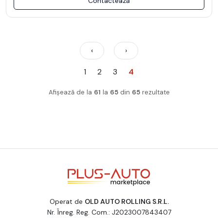
Contactează
‹
›
1
2
3
4
Afișează de la
61
la
65
din
65
rezultate
Operat de
OLD AUTO ROLLING S.R.L.
Nr. Înreg. Reg. Com.: J2023007843407