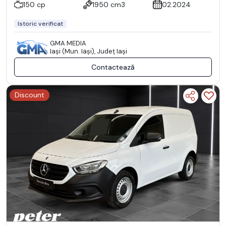
150 cp
1950 cm3
02.2024
Istoric verificat
GMA MEDIA
Iaşi (Mun. Iaşi), Județ Iaşi
Contactează
Discount