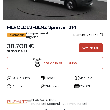
MERCEDES-BENZ Sprinter 314
Compartiment
ID anunț: 239545
La comandă
frigorific
38.708 €
Vezi detalii
31.990 € NET
Rată de la 561 € /lună
129.050 km
Diesel
Manuală
143 cp
2143 cm3
12.2021
PLUS AUTOTRADE
Bucureşti Sectorul 1, Județ București