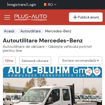
Înregistrare/Login
RO
Publică anunț
Mergi direct la butonul de accesibilitate
Mergi direct la conținutul principal
Mercedes-Benz
Acasă
Autoutilitare
Autoutilitare Mercedes-Benz
Autoutilitare de vânzare - Găsește vehiculul potrivit
pentru tine
Filtre
Salvează căutare