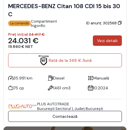
MERCEDES-BENZ Citan 108 CDI 15 bis 30
C
Compartiment
ID anunț: 302568
La comandă
frigorific
Preț inițial
24.417 €
24.031 €
Vezi detalii
19.860 € NET
Rată de la 348 € /lună
35.991 km
Diesel
Manuală
75 cp
1461 cm3
10.2024
PLUS AUTOTRADE
Bucureşti Sectorul 1, Județ București
Contactează