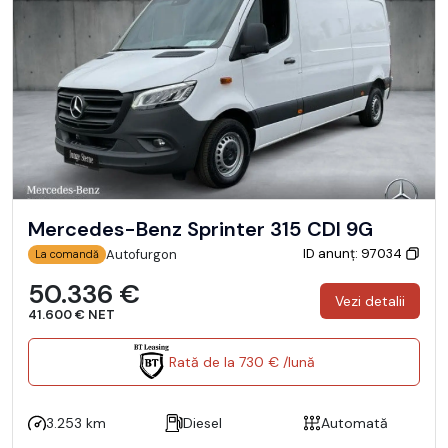
Mercedes-Benz Sprinter 315 CDI 9G
ID anunț: 97034
Autofurgon
La comandă
50.336 €
Vezi detalii
41.600 € NET
Rată de la 730 € /lună
3.253 km
Diesel
Automată