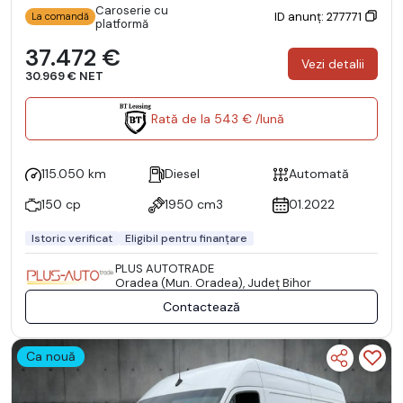
Caroserie cu
ID anunț: 277771
La comandă
platformă
37.472 €
Vezi detalii
30.969 € NET
Rată de la 543 € /lună
115.050 km
Diesel
Automată
150 cp
1950 cm3
01.2022
Istoric verificat
Eligibil pentru finanțare
PLUS AUTOTRADE
Oradea (Mun. Oradea), Județ Bihor
Contactează
Ca nouă