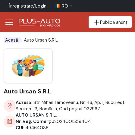
Înregistrare/Login
RO
Publică anunț
Mergi direct la butonul de accesibilitate
Mergi direct la conținutul principal
Auto Ursan S.R.L
Acasă
Auto Ursan S.R.L
Adresă
: Str. Mihail Târnoveanu, Nr. 46, Ap. 1, Bucureşti
Sectorul 3, România, Cod poștal 032967
AUTO URSAN S.R.L.
Nr. Reg. Comerț
: J2024001359404
CUI
: 49464038