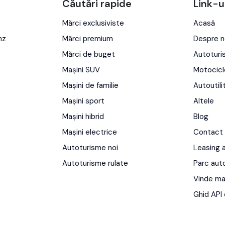
Căutări rapide
Link-u
Mărci exclusiviste
Acasă
nz
Mărci premium
Despre n
Mărci de buget
Autotur
Mașini SUV
Motocicl
Mașini de familie
Autoutili
Mașini sport
Altele
Mașini hibrid
Blog
Mașini electrice
Contact
Autoturisme noi
Leasing 
Autoturisme rulate
Parc aut
Vinde ma
Ghid API 