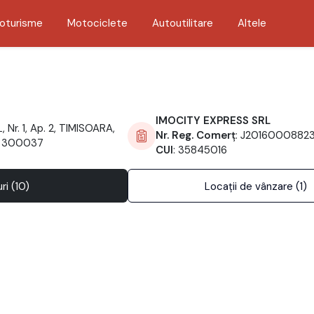
oturisme
Motociclete
Autoutilitare
Altele
IMOCITY EXPRESS SRL
, Nr. 1, Ap. 2, TIMISOARA,
Nr. Reg. Comerț
: J2016000882
l 300037
CUI
: 35845016
ri (10)
Locații de vânzare (1)