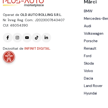
Mărci
BMW
Operat de
OLD AUTO ROLLING S.R.L.
Mercedes-Be
Nr. Înreg. Reg. Com.: J2023007843407
CUI: 48054390
Audi
Volkswagen
Porsche
Renault
Dezvoltat de
INFINIT DIGITAL
.
Ford
Skoda
Volvo
Dacia
Land Rover
Hyundai