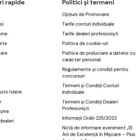
ri rapide
Politici și termeni
Opțiuni de Promovare
oi
Tarife conturi individuale
isme
Tarife dealeri profesioniști
ete
Politica de cookie-uri
tare
Politica de prelucrare a datelor cu
caracter personal
Regulamente și condiții pentru
concursuri
Termeni și Condiții Conturi
auto rulate
Individuale
o
Termeni și Condiții Dealeri
Profesioniști
șina
Informații Ordin 225/2023
dealeri
Notă de informare eveniment „15
Ani de Excelență în Mișcare – Plus