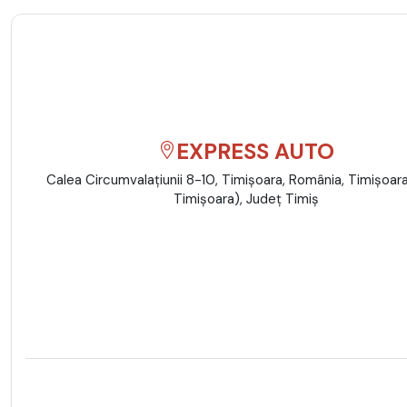
EXPRESS AUTO
Calea Circumvalațiunii 8-10, Timișoara, România, Timişoar
Timişoara), Județ Timiş