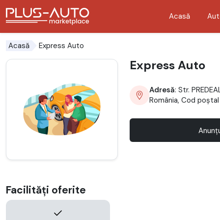
Acasă
Aut
Mergi direct la butonul de accesibilitate
Mergi direct la conținutul principal
Express Auto
Acasă
Express Auto
Adresă
: Str. PREDEAL
România, Cod poșta
Anunțu
Facilități oferite