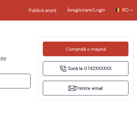
Înregistrare/Login
RO
Publică anunț
Comandă
o mașină
359
Sună la
0742XXXXXX
Trimite email