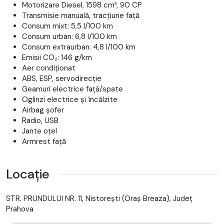
Motorizare Diesel, 1598 cm³, 90 CP
Transmisie manuală, tracțiune față
Consum mixt: 5,5 l/100 km
Consum urban: 6,8 l/100 km
Consum extraurban: 4,8 l/100 km
Emisii CO₂: 146 g/km
Aer condiționat
ABS, ESP, servodirecție
Geamuri electrice față/spate
Oglinzi electrice și încălzite
Airbag șofer
Radio, USB
Jante oțel
Armrest față
Locație
STR. PRUNDULUI NR. 11, Nistoreşti (Oraş Breaza), Județ
Prahova