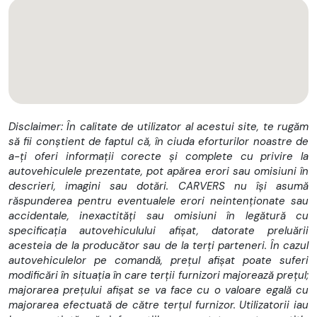
Disclaimer: În calitate de utilizator al acestui site, te rugăm
să fii conștient de faptul că, în ciuda eforturilor noastre de
a-ți oferi informații corecte și complete cu privire la
autovehiculele prezentate, pot apărea erori sau omisiuni în
descrieri, imagini sau dotări. CARVERS nu își asumă
răspunderea pentru eventualele erori neintenționate sau
accidentale, inexactități sau omisiuni în legătură cu
specificația autovehiculului afișat, datorate preluării
acesteia de la producător sau de la terți parteneri. În cazul
autovehiculelor pe comandă, prețul afișat poate suferi
modificări în situația în care terții furnizori majorează prețul;
majorarea prețului afișat se va face cu o valoare egală cu
majorarea efectuată de către terțul furnizor. Utilizatorii iau