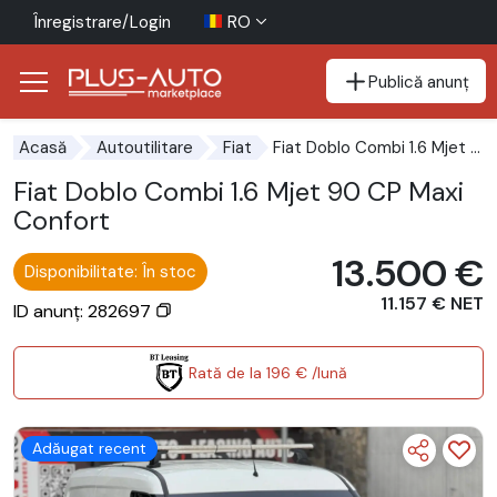
Înregistrare/Login
RO
Publică anunț
Mergi direct la butonul de accesibilitate
Mergi direct la conținutul principal
Fiat Doblo Combi 1.6 Mjet 90 CP Maxi Confort
Acasă
Autoutilitare
Fiat
Fiat Doblo Combi 1.6 Mjet 90 CP Maxi
Confort
13.500 €
Disponibilitate: În stoc
11.157 € NET
ID anunț: 282697
Rată de la 196 € /lună
Adăugat recent