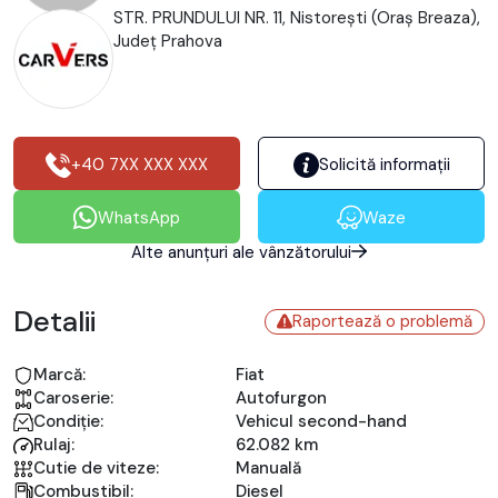
STR. PRUNDULUI NR. 11, Nistoreşti (Oraş Breaza),
Județ Prahova
+40 7XX XXX XXX
Solicită informații
WhatsApp
Waze
Alte anunțuri ale vânzătorului
Detalii
Raportează o problemă
Marcă:
Fiat
Caroserie:
Autofurgon
Condiție:
Vehicul second-hand
Rulaj:
62.082 km
Cutie de viteze:
Manuală
Combustibil:
Diesel