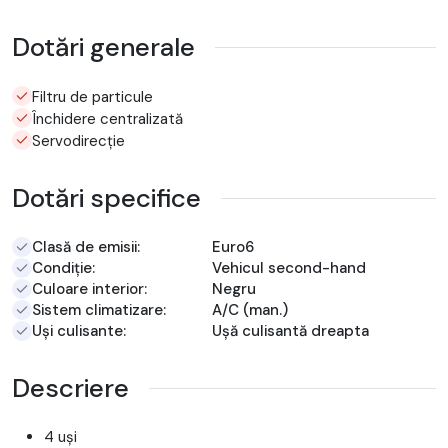
Dotări generale
Filtru de particule
Închidere centralizată
Servodirecție
Dotări specifice
Clasă de emisii:
Euro6
Condiție:
Vehicul second-hand
Culoare interior:
Negru
Sistem climatizare:
A/C (man.)
Uși culisante:
Ușă culisantă dreapta
Descriere
4 uși