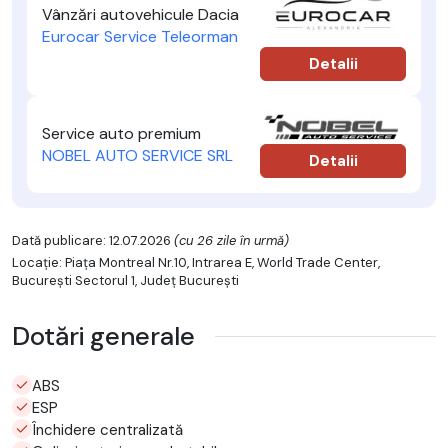
Vânzări autovehicule Dacia
Eurocar Service Teleorman
Detalii
Service auto premium
NOBEL AUTO SERVICE SRL
Detalii
Dată publicare: 12.07.2026
(cu 26 zile în urmă)
Locație: Piața Montreal Nr.10, Intrarea E, World Trade Center,
Bucureşti Sectorul 1, Județ București
Dotări generale
ABS
ESP
Închidere centralizată