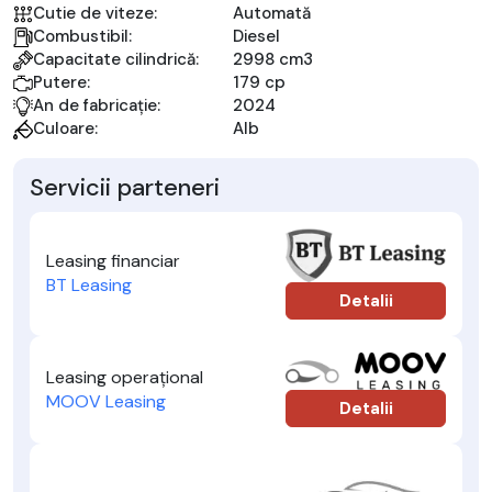
Cutie de viteze:
Automată
Combustibil:
Diesel
Capacitate cilindrică:
2998 cm3
Putere:
179 cp
An de fabricație:
2024
Culoare:
Alb
Servicii parteneri
Leasing financiar
BT Leasing
Detalii
Leasing operațional
MOOV Leasing
Detalii