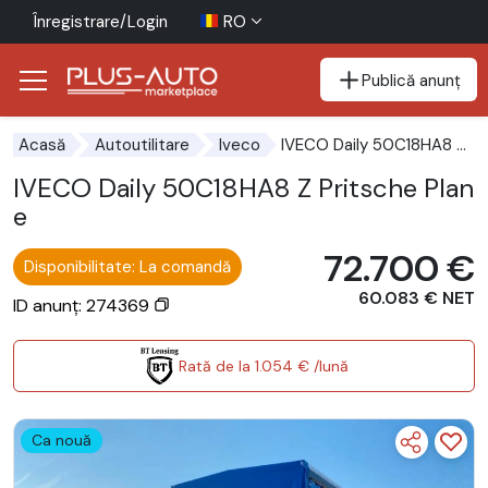
Înregistrare/Login
RO
Publică anunț
Mergi direct la butonul de accesibilitate
Mergi direct la conținutul principal
IVECO Daily 50C18HA8 Z Pritsche Plane
Acasă
Autoutilitare
Iveco
IVECO Daily 50C18HA8 Z Pritsche Plan
e
72.700 €
Disponibilitate: La comandă
60.083 € NET
ID anunț: 274369
Rată de la 1.054 € /lună
Ca nouă