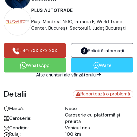
PLUS AUTOTRADE
Piața Montreal Nr.10, Intrarea E, World Trade
Center, Bucureşti Sectorul 1, Județ București
+40 7XX XXX XXX
Solicită informații
WhatsApp
Waze
Alte anunțuri ale vânzătorului
Detalii
Raportează o problemă
Marcă:
Iveco
Caroserie cu platformă și
Caroserie:
prelată
Condiție:
Vehicul nou
Rulaj:
100 km