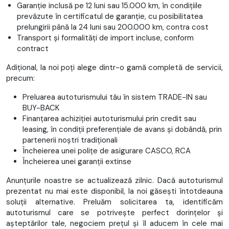
Garanție inclusă pe 12 luni sau 15.000 km, în condițiile
prevăzute în certificatul de garanție, cu posibilitatea
prelungirii până la 24 luni sau 200.000 km, contra cost
Transport și formalități de import incluse, conform
contract
Adițional, la noi poți alege dintr-o gamă completă de servicii,
precum:
Preluarea autoturismului tău în sistem TRADE-IN sau
BUY-BACK
Finanțarea achiziției autoturismului prin credit sau
leasing, în condiții preferențiale de avans și dobândă, prin
partenerii noștri tradiționali
Încheierea unei polițe de asigurare CASCO, RCA
Încheierea unei garanții extinse
Anunțurile noastre se actualizează zilnic. Dacă autoturismul
prezentat nu mai este disponibil, la noi găsești întotdeauna
soluții alternative. Preluăm solicitarea ta, identificăm
autoturismul care se potrivește perfect dorințelor și
așteptărilor tale, negociem prețul și îl aducem în cele mai